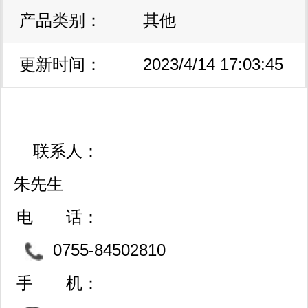
产品类别：
区
其他
管、光电半导体、 双端口、超声波影
像 便携式音响系统 sdram flash
更新时间：
2023/4/14 17:03:45
memory 、aram& acic及语音芯片、
pci-pci bridge芯片、器件时日记录芯
联系人：
片、一线式芯片识别开关、epga、cpld
朱先生
在线可编程门阵列、光纤通信、电阻、
电 话：
电容、二极管、三极管、功率元件、工
0755-84502810
业级、军品级、宇航级的器件。
手 机：