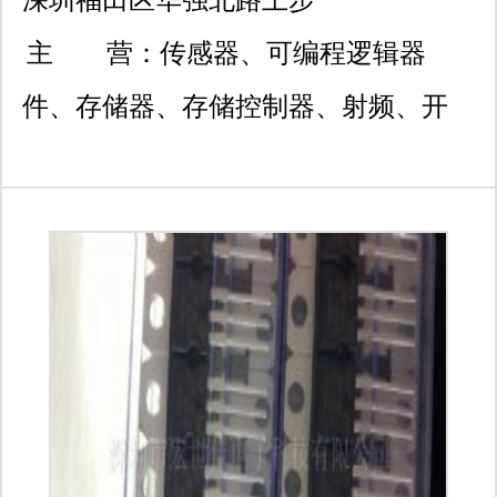
工业区鹏基上步工业厂房1
主 营：
传感器、可编程逻辑器
02栋西620
件、存储器、存储控制器、射频、开
关、多路复用器与分离器、微处理器、
微控制器、控制器、放大器、数字信号
处理器、数字电位器、数据与信号转
换、时钟,定时与频率管理、有源滤波
器、特殊功能、电压基准 、电池管
理、电源管理、监控器、编解码器、视
频处理、逻辑器件、音频控制与处理、