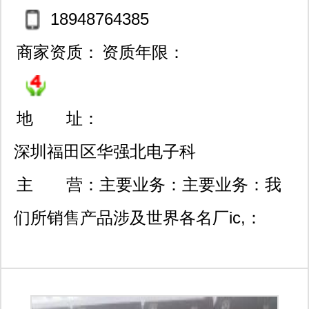
18948764385
商家资质：
资质年限：
地 址：
深圳福田区华强北电子科
技大厦a座36楼c09室《本
主 营：
主要业务：主要业务：我
公司为一般纳税人，可开1
们所销售产品涉及世界各名厂ic,：
3%增值税票和普通发票》
infineon(英飞凌)，xilinx、linear、
altera（阿特拉 ）、atmel（爱特梅