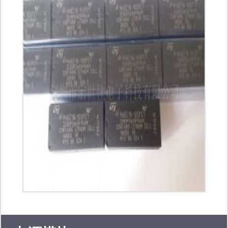
尔）、stc单片机、英特尔（intel） 、
德州仪器（ti）、飞利浦（philips）、
海力士（hynix）、mitsubishi （三
菱）、美国仿真器件（adi）、国际整
流器（ir）、台湾硅成（icsi）、三星
（samsung）、瑞萨（renesas）、东
芝（toshiba）、意法（st）、摩托罗拉
（motorola）、仙童（fairchid）、美国
美商半导体（amd）、爱特梅尔
（atmel）、安捷伦。