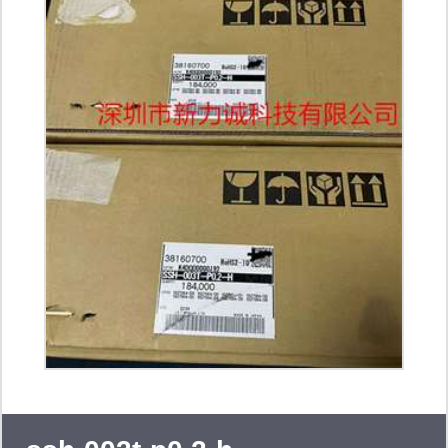
产品。主要涉及的品牌有，te、
molex、delphi、ket、bosch、
phoenix、harting、ti、nxp、stm、
analog devices inc、infineon、intel、
micron、cypress、schaffner、on
semiconductor、nexperia、vishay、
qorvo、maxim、honeywell等。 同时，
我公司专注于为汽车、工业机器人、消
费电子、新能源及医疗领域客户提供一
站式电子产品智造凯发k8官网登录vip