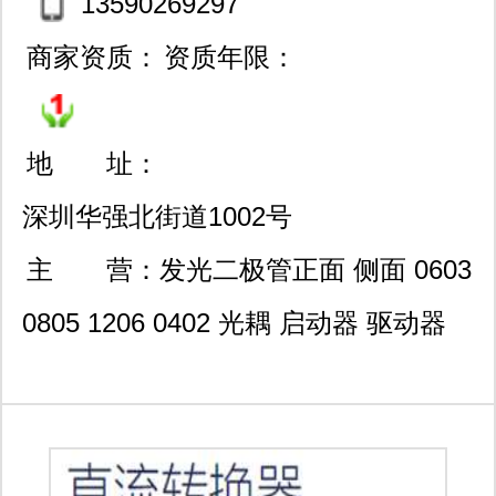
13590269297
商家资质：
资质年限：
地 址：
深圳华强北街道1002号
（赛格广场68楼6809a）
主 营：
发光二极管正面 侧面 0603
0805 1206 0402 光耦 启动器 驱动器
mosfet 和 igbt 栅极驱动器电路 光电开
关 光电耦合器 光电隔离器 光耦合器
817 816 814 moc3020 moc3021