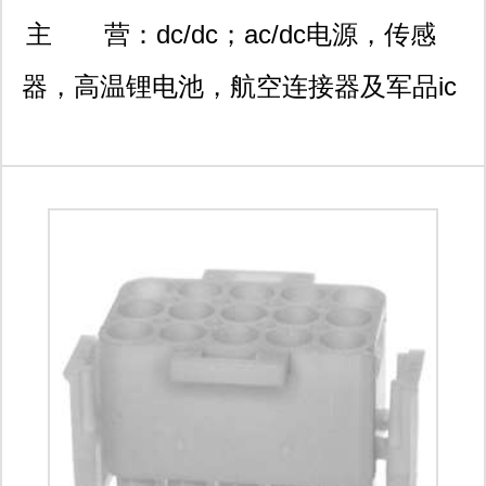
悦moma701室
主 营：
dc/dc；ac/dc电源，传感
器，高温锂电池，航空连接器及军品ic
系列产品。 电源
interpoint,vpt,vicor,gaia,arch,traco,ultrav
aerospace,mutara,cosel,eie电源模块;
电池 ei-electrochem,saft,tadiran,ep-
engineered power ; 传感器
kulite,kistler,paine,gp:50,omron
sensor; 连接器 amphenol,tyco-te,fci,j-