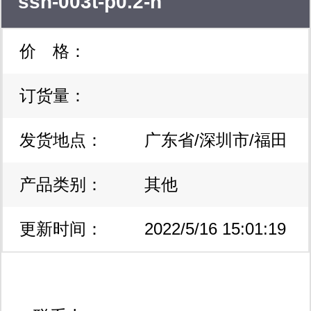
ssh-003t-p0.2-h
的解决方案。业务主要涉及线束加工与
价 格：
pcba智造，具体涵盖线束样品开发测
试、定制化生产、批量分包生产；
订货量：
pcba智能方案设计、pcb制造、smt器
发货地点：
广东省/深圳市/福田
件贴装、产品调试、组装和检测等一站
产品类别：
区
其他
式电子制造服务。 线束加工和pcba智
造业务请联系： 李小姐 18660577318
更新时间：
2022/5/16 15:01:19
yamy@buyelec.net
qq:2850707132