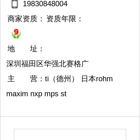
19830848004
商家资质：
资质年限：
地 址：
深圳福田区华强北赛格广
场4709/香港九龙观塘成业
主 营：
ti（德州） 日本rohm
街19-21号成业工业大厦8/f
maxim nxp mps st
14室