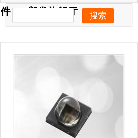
件 -ag凯发旗舰厅