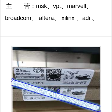
技园4栋西5楼c11室
主 营：
msk、vpt、marvell、
broadcom、 altera、 xilinx 、adi 、
st、vishay、ti、maxim 、mps、
rohm、freescale、microchip等国际知
名品牌集成电路。 现代理销售的产品
涉及通信产品、汽车电子、平衡车、智
能安防产品、工控仪表产品、光电产
品、医疗保健产品军工宇航级产品等。
提供全方位的ic 电子元器件产品 嵌入