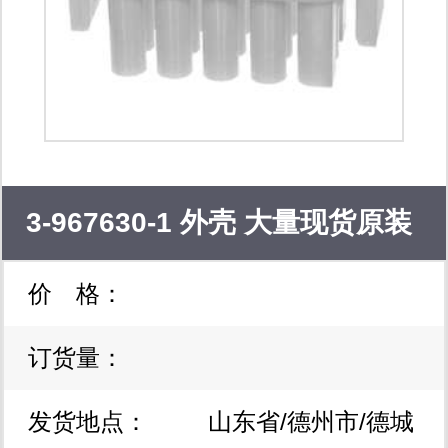
tech; ics
avago,actel,bourns,cypress,crydom,xilinx
digital,mini-circuits
3-967630-1 外壳 大量现货原装
价 格：
已到，欢迎前来采购，询价
订货量：
发货地点：
山东省/德州市/德城