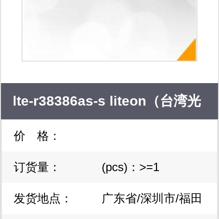
lte-r38386as-s liteon（台湾光
价 格：
宝） 高功率红外线led lte-r3838
订货量：
(pcs)：>=1
系列
发货地点：
广东省/深圳市/福田