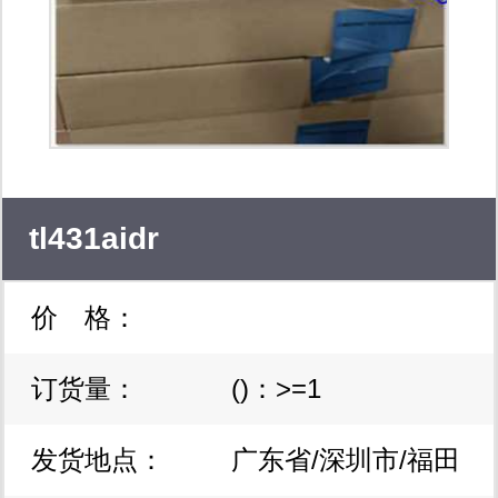
式微处理器系统、开发工具、dsp信号
处理器、 滤波器、模数转换器、高性
能运放、非易失存储器、射频和微波电
路、cpu监控器、动态存储器、静态存
储器、闪速存储器、红外线传讯发射接
tl431aidr
收器、运算放大器、无线电通讯、键盘
价 格：
及输入器件、电源及马达、控制线路、
可编程逻辑器件、 pld可编程门阵列、
订货量：
()：>=1
高频元件、先进先出器件fifo快速逻辑
发货地点：
广东省/深圳市/福田
器件fct 模拟开关 通讯 功率及信号晶体