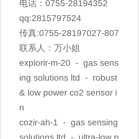
电话：0755-28194352
qq:2815797524
传真:0755-28197027-807
联系人：万小姐
explorir-m-20 - gas sens
ing solutions ltd - robust
& low power co2 sensor i
n
cozir-ah-1 - gas sensing
solutions ltd - ultra-low p