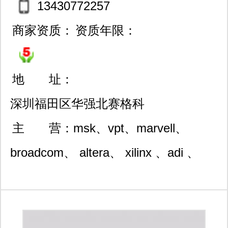
13430772257
商家资质：
资质年限：
地 址：
深圳福田区华强北赛格科
技园4栋西5楼c11室
主 营：
msk、vpt、marvell、
broadcom、 altera、 xilinx 、adi 、
st、vishay、ti、maxim 、mps、
rohm、freescale、microchip等国际知
名品牌集成电路。 现代理销售的产品