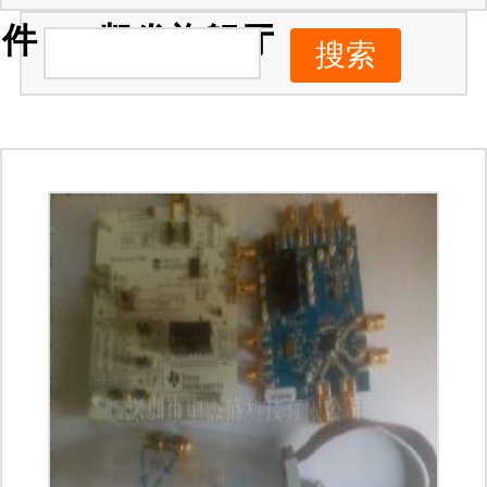
件 -ag凯发旗舰厅