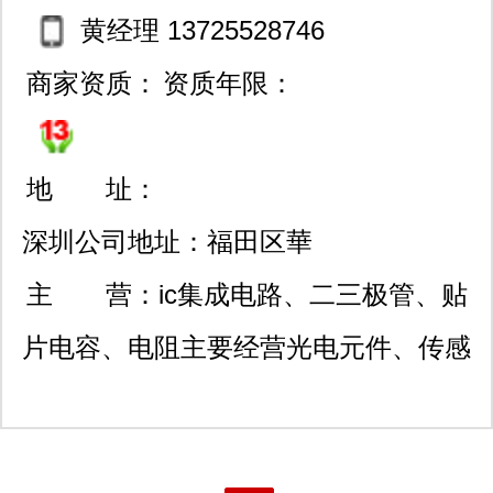
黄经理 13725528746
司）： 主要经销其：高速数模转换器
商家资质：
资质年限：
（dac）和模数转换器（adc）。 六、
avago、methode: 主要经销其：百兆/
地 址：
千兆光纤收发器。产品广泛应用于军工
深圳公司地址：福田区華
产品的光纤总线控制器、高端通信等领
強北金茂禮都
主 营：
ic集成电路、二三极管、贴
域。 我们还经销：holt、dei、
片电容、电阻主要经营光电元件、传感
freescale、broadcom、altera、xilinx、
元器件和ic半导体，光电系列有：光敏
cirrus、peraso、peregrie、nxp（原
接收管、红外接收管、红外发光二极
philips）、maxim、ti、st、toshiba、