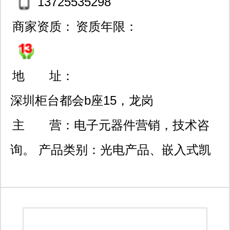
13725535298
商家资质：
资质年限：
地 址：
深圳柜台都会b座15，龙岗
区龙诚街道五联社区规划
主 营：
电子元器件营销，技术咨
路25号202。
询。 产品类别：光电产品、嵌入式凯
发k8官网登录vip的解决方案、半导
体、集成电路ic、电路保护、无源元
件、连接器、机电产品、传感器、热管