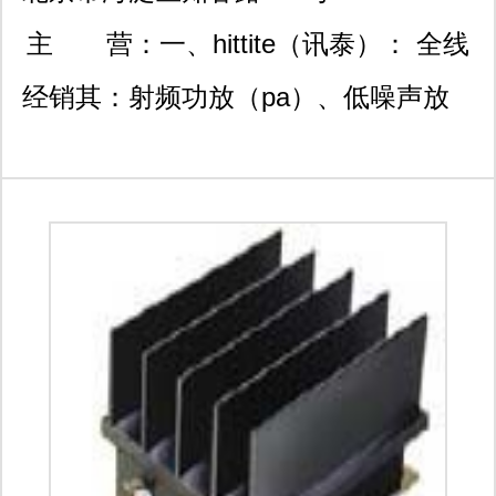
知春电子大厦a座807室
主 营：
一、hittite（讯泰）： 全线
经销其：射频功放（pa）、低噪声放
大器（lna）、压控振荡器（vco）、锁
相环（pll）、混频器（mixer）、射频
开关（switch）和数控及压控衰减器
（ditigal &voltage variable
attenuator）。 其产品可广泛应用于雷
达、点对点及点对多点微波通信、
wifi/wimax等各种无线通讯领域。 二、