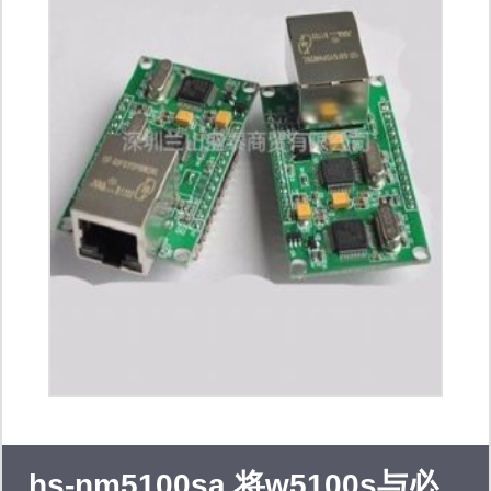
涉及通信产品、汽车电子、平衡车、智
能安防产品、工控仪表产品、光电产
品、医疗保健产品军工宇航级产品等。
提供全方位的ic 电子元器件产品 嵌入
式微处理器系统、开发工具、dsp信号
处理器、 滤波器、模数转换器、高性
能运放、非易失存储器、射频和微波电
路、cpu监控器、动态存储器、静态存
储器、闪速存储器、红外线传讯发射接
hs-nm5100sa 将w5100s与必