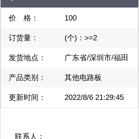
价 格：
100
每 ic 通道数 正，可调式 线性稳
订货量：
(个)：>=2
压器评估板
发货地点：
广东省/深圳市/福田
产品类别：
区
其他电路板
更新时间：
2022/8/6 21:29:45
联系人：