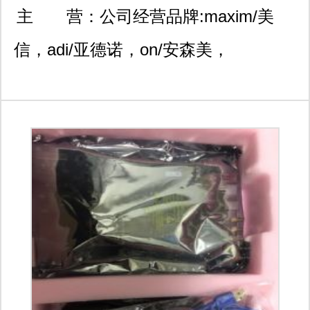
9号航天大厦a1310
主 营：
公司经营品牌:maxim/美
信，adi/亚德诺，on/安森美，
microchip/微芯，ti/德州仪器，st/意
法，cypress/赛普拉斯，issi美国芯
成，xilinx/赛林斯，altera/阿特拉，
diodes/美台，rohm/罗姆，infineon/英
飞凌等世界知名品牌，