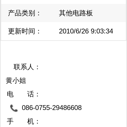
种仪器仪表中。 三、rfmd（威讯）：
产品类别：
其他电路板
全线经销其：射频功放（pa）、低噪
声放大器（lna）、压控振荡器
更新时间：
2010/6/26 9:03:34
（vco）、锁相环（pll）、混频器
（mixer）、射频开关（switch）和数
联系人：
控及压控衰减器（ditigal &voltage
黄小姐
variable attenuator）。 其产品可广泛
电 话：
应用于雷达、点对点及点对多点微波通
086-0755-29486608
信、wifi/wimax、zigbee等各种无线通
29486609
手 机：
讯领域。 四、adi（美国模拟器件公