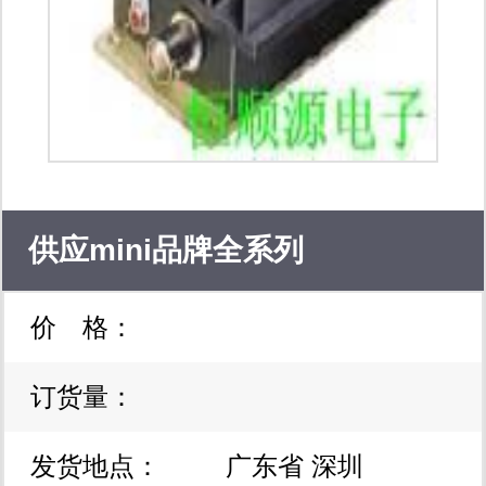
macom（美康）： 全线经销其：射频
功放（pa）、射频功率管、低噪声放
大器（lna）、pin二极管、限幅二极
管、肖特基混频二极管、混频器
（mixer）、射频开关（switch）和数
供应mini品牌全系列
控及压控衰减器（ditigal &voltage
价 格：
variable attenuator）。 其产品可广泛
应用于雷达、点对点及点对多点微波通
订货量：
信、各种vhf/uhf等波段无线通信以及各
发货地点：
广东省 深圳