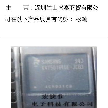
号中国电子科技大厦a座35
主 营：
深圳兰山盛泰商贸有限公
楼
司在以下产品线具有优势： 松翰
sn9c5256, 5258 5259 269a 271a 292b
273a 2279 安国au3841 3823 3822
3828 5608 豪威
ov2640,ov9734,2710，
2720,9726,9732 索尼
imx323~322~224~327~307~335~326~3
imx179 sc1243/1245 sc2235h sc1235