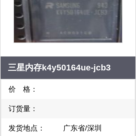
gc2053 sonix松翰.alcor/安国.sony/索
尼.ov/豪威.gc/格科.on/apti/镁光.sc/思
特威.jx/晶相等usb摄像头芯片 我们坚
持只做自己原厂渠道的现货，真诚欢迎
广大客户与我们建立长期友好的合作关
三星内存k4y50164ue-jcb3
系，兰山盛泰期待与您同行！
价 格：
订货量：
发货地点：
广东省/深圳