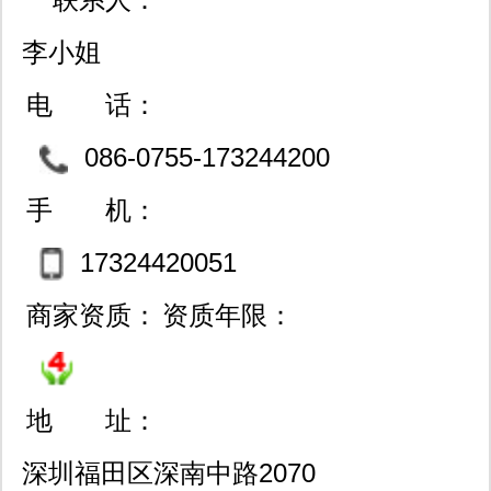
片、一线式芯片识别开关、epga、cpld
李小姐
在线可编程门阵列、光纤通信、电阻、
电 话：
电容、二极管、三极管、功率元件、工
086-0755-173244200
业级、军品级、宇航级的器件。
51
手 机：
17324420051
商家资质：
资质年限：
地 址：
深圳福田区深南中路2070