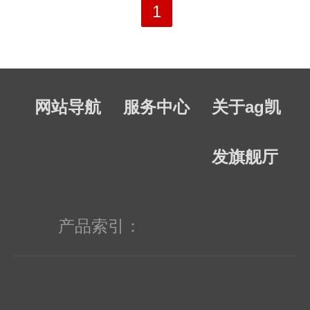
管、红外接收头、反射型光电开关、对
1
silicon、micron、nsc、cypress、
射型光电开关、数据传输器、光纤传输
actel、asi、its、traco、z-com等品牌
器。传感元器件系列包括：霍尔开关．
产品。 随着第三代半导体材料氮化镓
网站导航
服务中心
关于ag凯
人体感应。ic半导体主要经营的品牌
（gan）产品的成熟，gan功率器件以
有：德州仪器( ti ), 安森美( on ), 国半(
其高性能、高效率、高可靠性、抗干扰
发旗舰厅
nsc ), 德意志半导体 ( stm ),恩智浦
能力强的诸多优势，正广泛应用于各种
(nxp ),欧司朗( osram ),威世半导体(
雷达、微波通信等高端通信领域。 我
产品索引：
vishay ),英飞凌( infineon ),飞兆半导体(
们经销的rfmd/macom以及peraso等品
fairchild ),东芝( toshiba )等超过30余个
牌产品中均有gan产品。
知名ic品牌。