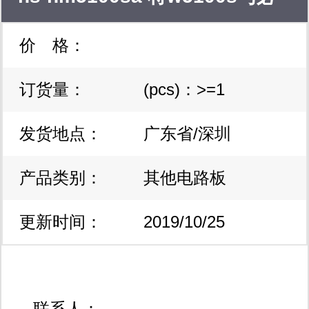
收器、运算放大器、无线电通讯、键盘
价 格：
要的外围元器件集成在一块电路
及输入器件、电源及马达、控制线路、
可编程逻辑器件、 pld可编程门阵列、
订货量：
(pcs)：>=1
板上
高频元件、先进先出器件fifo快速逻辑
发货地点：
广东省/深圳
器件fct 模拟开关 通讯 功率及信号晶体
产品类别：
其他电路板
管、光电半导体、 双端口、超声波影
像 便携式音响系统 sdram flash
更新时间：
2019/10/25
memory 、aram& acic及语音芯片、
12:01:51
pci-pci bridge芯片、器件时日记录芯
联系人：