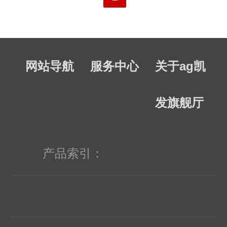
射型光电开关、数据传输器、光纤传输
器。传感元器件系列包括：霍尔开关．
网站导航
服务中心
关于ag凯
人体感应。ic半导体主要经营的品牌
有：德州仪器( ti ), 安森美( on ), 国半(
发旗舰厅
nsc ), 德意志半导体 ( stm ),恩智浦
(nxp ),欧司朗( osram ),威世半导体(
产品索引：
vishay ),英飞凌( infineon ),飞兆半导体(
fairchild ),东芝( toshiba )等超过30余个
知名ic品牌。