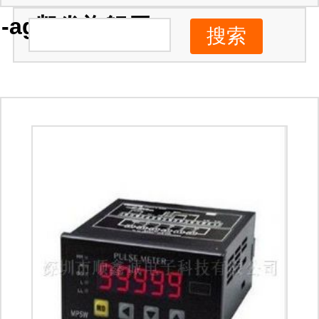
-ag凯发旗舰厅