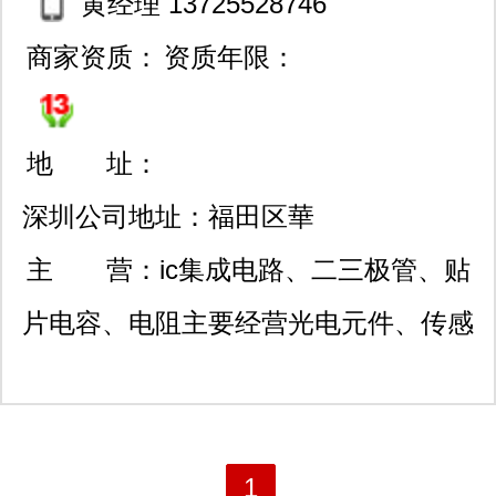
黄经理 13725528746
商家资质：
资质年限：
地 址：
深圳公司地址：福田区華
強北金茂禮都
主 营：
ic集成电路、二三极管、贴
片电容、电阻主要经营光电元件、传感
元器件和ic半导体，光电系列有：光敏
接收管、红外接收管、红外发光二极
管、红外接收头、反射型光电开关、对
1