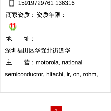
15919729761 136316
温度控制器； 6、honeywell霍尼韦
18990 微信同号
商家资质：
资质年限：
尔：传感与控制产品； 7、p f倍加福：
电感式、电容式、电磁式、光电式传感
地 址：
器及控制系统； 8、shinyei神荣：温湿
深圳福田区华强北街道华
度传感器、计测仪表、校准仪表； 9、
强北路上步工业区102栋62
主 营：
motorola, national
各类传感器、开关、变送器、执行器：
0室
semiconductor, hitachi, ir, on, rohm,
温度、湿度、气体、压力、称重、物
samsung, sharp, toshiba,vishay等知名
（液）位、流量、电流（压）、电导
ic品牌。 公司的宗旨是：信誉第一，品
率、生化电极、溶氧、霍尔、图像、超
质保证, 并一贯推行在30天内无条件质