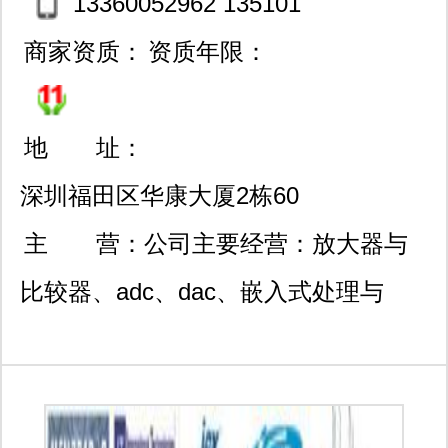
13360052962 135101
75077
商家资质：
资质年限：
地 址：
深圳福田区华康大厦2栋60
3室
主 营：
公司主要经营：放大器与
比较器、adc、dac、嵌入式处理与
dsp、电源与散热管理、温度传感器、
音频视频等ic产品，主要代理经销的品
牌有:st、xilinx、altera、ns、ad、