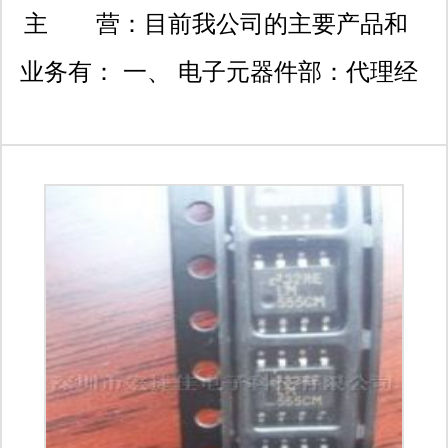
602室、2005-2006室;:上海
主 营：
目前我公司的主要产品和
市北京东路668号上海賽格
业务有： 一、 电子元器件部：代理经
电子市场 : 西安高新开发区
销： 1、oki冲电子：微控制器、通
20所(导航技术研究所)
讯、语音、lcd/vfd驱动器ic、干簧管/继
电器： 2、seiko精工、samsung三
星：半导体和电子元件； 3、protek：
防雷器和tvs管；raychem瑞侃：自复
保险丝 4、bi、bourns柏恩斯: 电位
器、编码器； 5、高频、微波、通信、