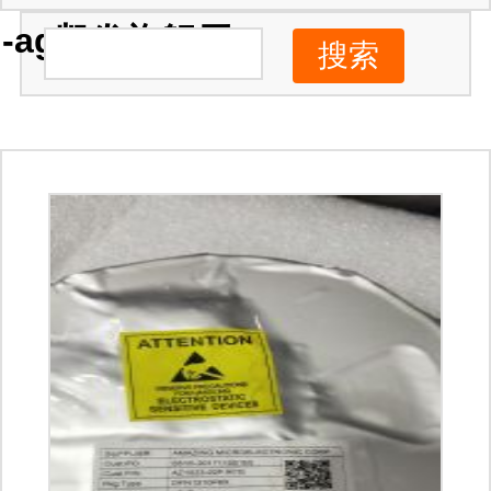
-ag凯发旗舰厅