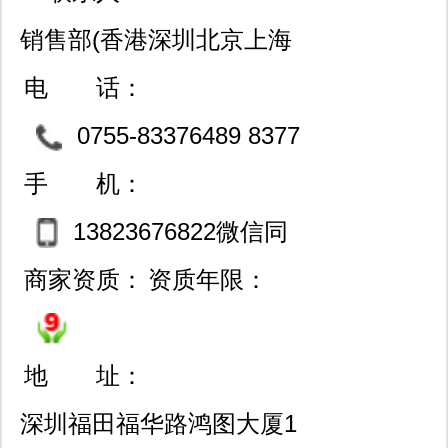
销售部(香港深圳北京上海
西安成都武汉等设分公司
电 话：
特价连锁经营）
0755-83376489 8377
8810 83600718
手 机：
13823676822微信同
号
商家资质：
资质年限：
地 址：
深圳福田福华路鸿图大厦1