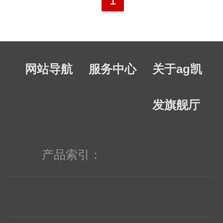
1
声波、位移、速度、加速度、扭距、红
量保证和接受退换货。
外、紫外、激光、振动、轴角、光电、
接近、舌簧、继电器、微型电泵、磁敏
网站导航
服务中心
关于ag凯
（阻）、特殊传感器，承接传感器应用
电路、产品设计和自动化工程项目。
发旗舰厅
三、开发与生产部： 承接单片机和专
用电路（asic）开发、配套，承接定制
产品索引：
掩膜；语音电路和液晶显示模块设计、
配套；dsp和modem产品配套支持。专
业生产数显温湿度计、温湿度变送器、