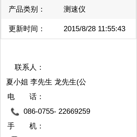
产品类别：
测速仪
aleph艾礼富：磁簧开关/继电器、接
近、液位、光电传感器及保安产品；
更新时间：
2015/8/28 11:55:43
2、semitec-1shizuka石冢、shibaura芝
浦：热敏、压敏电阻、温度传感器：
联系人：
3、siemens西门子、oeg王利：各类高
夏小姐 李先生 龙先生(公
性能汽车、工业、通讯、家电用继电
司为一般纳税人,可开17%
电 话：
器； 4、scimarec西码丽：压力、湿
增票)
086-0755- 22669259
度、气体传感器； 5、watlow华特隆：
83214703 83201583
手 机：
电加热器、温度传感器、功率控制器、