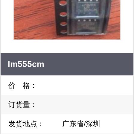
自控、单片机、家电、电脑用半导体器
件； 6、温度、湿度、语音、报警、计
时、计步、测速、调光、游戏等专用芯
片和模组； 7、军品级、工业级、消费
电子、新特优及停产、偏难、冷门元器
lm555cm
件咨询和配套； 8、批发美国、欧洲、
价 格：
日本、台湾、韩国等著名半导体厂商的
高科技电子元器件；提供邮购、代购代
订货量：
订、批零代办发货、免费资料查询等服
发货地点：
广东省/深圳
务。二、自控产品部：代理经销： 1、