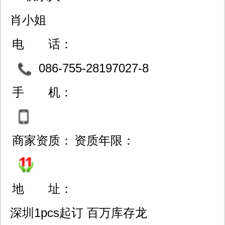
肖小姐
电 话：
086-755-28197027-8
06/83722245/0791-862276
手 机：
04
商家资质：
资质年限：
地 址：
深圳1pcs起订 百万库存龙