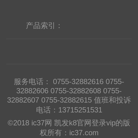
货，同时简化物流的流的安排。 4.多
余库存处理：提高库存变现率，资金回
产品索引：
笼比率高；降低库存管理成本，增强市
场竞争力；可以享受供货商的更多商务
信用和vip优惠政策。 为工程师服务：
原力达电子同时为电子设计工程师提供
服务电话： 0755-32882616 0755-
32882606 0755-32882608 0755-
开发及试产服务，为电子工程师迅速引
32882607 0755-32882615 值班和投诉
进新的产品和新技术。 为设计师提供
电话：13715251531
最新的元器件数据，以及下一代电子元
©2018 ic37网 凯发k8官网登录vip的版
权所有：ic37.com
器件的有效信息。海外超过1000,000