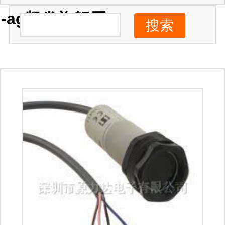
-ag凯发旗舰厅