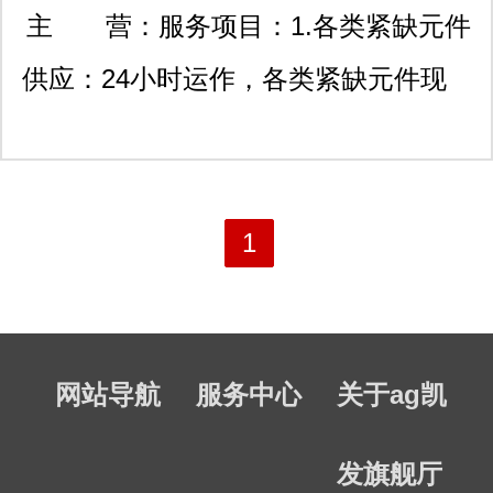
华龙胜西路佳利科技大厦6
主 营：
服务项目：1.各类紧缺元件
03
供应：24小时运作，各类紧缺元件现
货三天内送达；100%原装正品保证! 2.
降低成本供应方案：具有全球大型ems
联合采购渠道，拥有全球最具竞争力价
1
格优势。提前备货，jit交货，缩短元件
交期。 3.集成电路bom供应：对客户
网站导航
服务中心
关于ag凯
bom表集成电路元件做集中的长期稳定
的配套供应，保证按客户的生产计划交
发旗舰厅