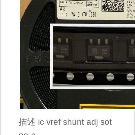
描述 ic vref shunt adj sot