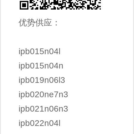
优势供应：
ipb015n04l
ipb015n04n
ipb019n06l3
ipb020ne7n3
ipb021n06n3
ipb022n04l