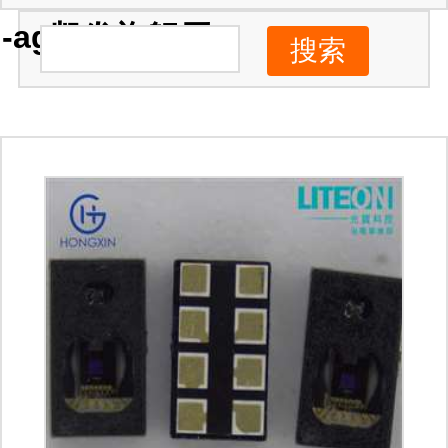
-ag凯发旗舰厅