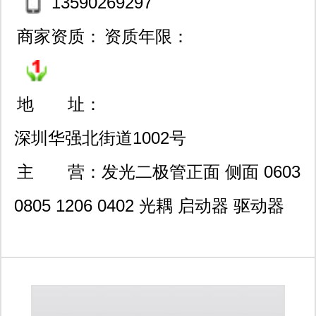
13590269297
商家资质：
资质年限：
地 址：
深圳华强北街道1002号
（赛格广场68楼6809a）
主 营：
发光二极管正面 侧面 0603
0805 1206 0402 光耦 启动器 驱动器
mosfet 和 igbt 栅极驱动器电路 光电开
关 光电耦合器 光电隔离器 光耦合器
817 816 814 moc3020 moc3021