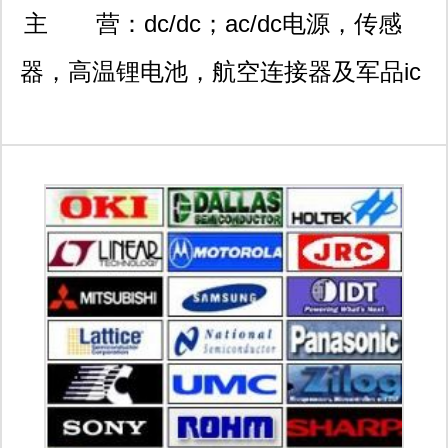
悦moma701室
主 营：
dc/dc；ac/dc电源，传感
器，高温锂电池，航空连接器及军品ic
系列产品。 电源
interpoint,vpt,vicor,gaia,arch,traco,ultrav
aerospace,mutara,cosel,eie电源模块;
电池 ei-electrochem,saft,tadiran,ep-
engineered power ; 传感器
kulite,kistler,paine,gp:50,omron
sensor; 连接器 amphenol,tyco-te,fci,j-