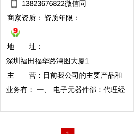
13823676822微信同
号
商家资质：
资质年限：
地 址：
深圳福田福华路鸿图大厦1
602室、2005-2006室;:上海
主 营：
目前我公司的主要产品和
市北京东路668号上海賽格
业务有： 一、 电子元器件部：代理经
电子市场 : 西安高新开发区
销： 1、oki冲电子：微控制器、通
20所(导航技术研究所)
讯、语音、lcd/vfd驱动器ic、干簧管/继
电器： 2、seiko精工、samsung三