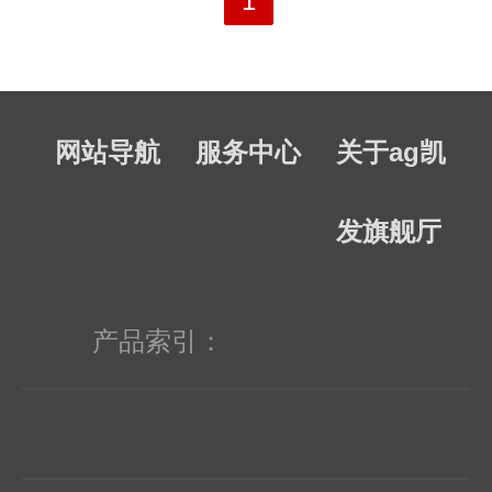
1
星：半导体和电子元件； 3、protek：
防雷器和tvs管；raychem瑞侃：自复
网站导航
服务中心
关于ag凯
保险丝 4、bi、bourns柏恩斯: 电位
器、编码器； 5、高频、微波、通信、
发旗舰厅
自控、单片机、家电、电脑用半导体器
件； 6、温度、湿度、语音、报警、计
产品索引：
时、计步、测速、调光、游戏等专用芯
片和模组； 7、军品级、工业级、消费
电子、新特优及停产、偏难、冷门元器