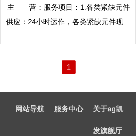
利科技大厦603
主 营：
服务项目：1.各类紧缺元件
供应：24小时运作，各类紧缺元件现
货三天内送达；100%原装正品保证! 2.
降低成本供应方案：具有全球大型ems
联合采购渠道，拥有全球最具竞争力价
1
格优势。提前备货，jit交货，缩短元件
交期。 3.集成电路bom供应：对客户
网站导航
服务中心
关于ag凯
bom表集成电路元件做集中的长期稳定
的配套供应，保证按客户的生产计划交
发旗舰厅