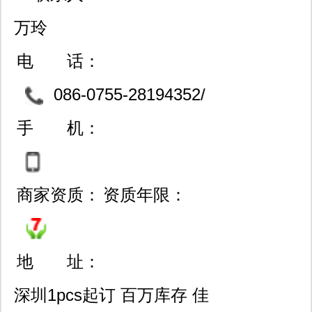
万玲
电 话：
086-0755-28194352/
28197027-806/83722245/0
手 机：
791-86663634
商家资质：
资质年限：
地 址：
深圳1pcs起订 百万库存 佳