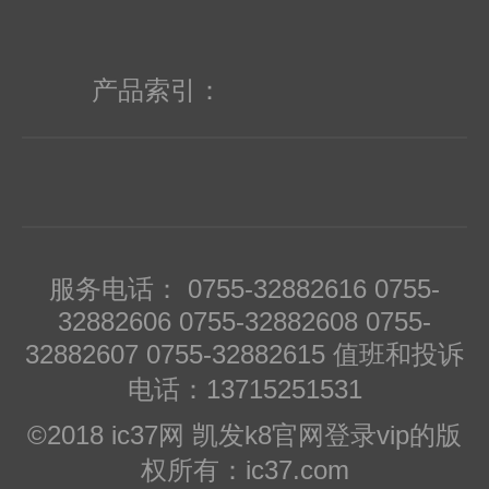
货，同时简化物流的流的安排。 4.多
余库存处理：提高库存变现率，资金回
产品索引：
笼比率高；降低库存管理成本，增强市
场竞争力；可以享受供货商的更多商务
信用和vip优惠政策。 为工程师服务：
原力达电子同时为电子设计工程师提供
服务电话： 0755-32882616 0755-
32882606 0755-32882608 0755-
开发及试产服务，为电子工程师迅速引
32882607 0755-32882615 值班和投诉
进新的产品和新技术。 为设计师提供
电话：13715251531
最新的元器件数据，以及下一代电子元
©2018 ic37网 凯发k8官网登录vip的版
权所有：ic37.com
器件的有效信息。海外超过1000,000