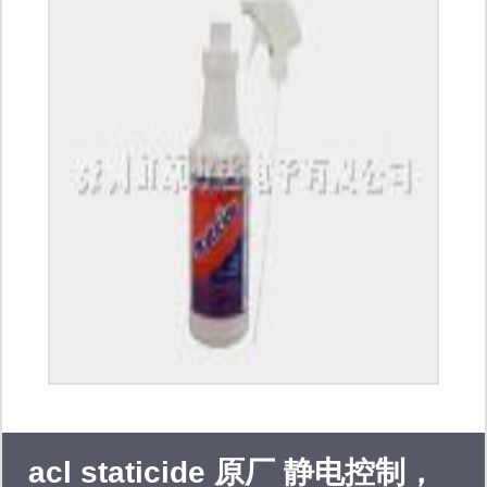
电池 ei-electrochem,saft,tadiran,ep-
engineered power ; 传感器
kulite,kistler,paine,gp:50,omron
sensor; 连接器 amphenol,tyco-te,fci,j-
tech; ics
avago,actel,bourns,cypress,crydom,xilinx
digital,mini-circuits
acl staticide 原厂 静电控制，