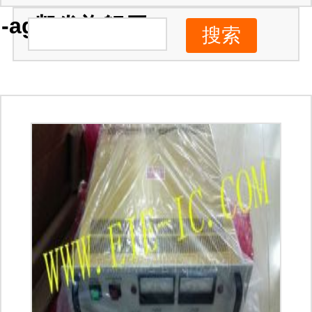
-ag凯发旗舰厅