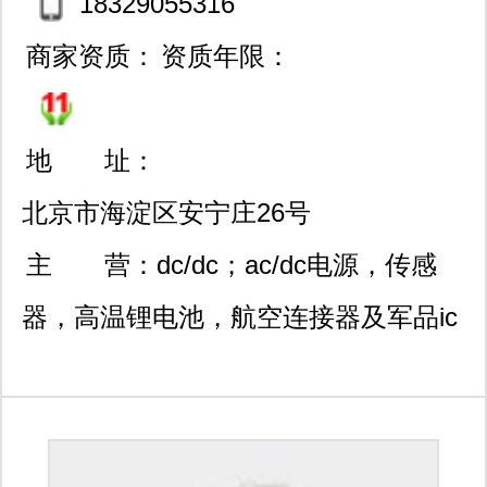
18329055316
商家资质：
资质年限：
地 址：
北京市海淀区安宁庄26号
悦moma701室
主 营：
dc/dc；ac/dc电源，传感
器，高温锂电池，航空连接器及军品ic
系列产品。 电源
interpoint,vpt,vicor,gaia,arch,traco,ultrav
aerospace,mutara,cosel,eie电源模块;