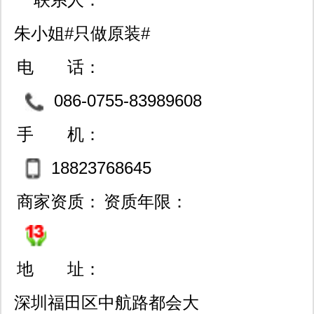
朱小姐#只做原装#
电 话：
086-0755-83989608
82792628
手 机：
18823768645
商家资质：
资质年限：
地 址：
深圳福田区中航路都会大