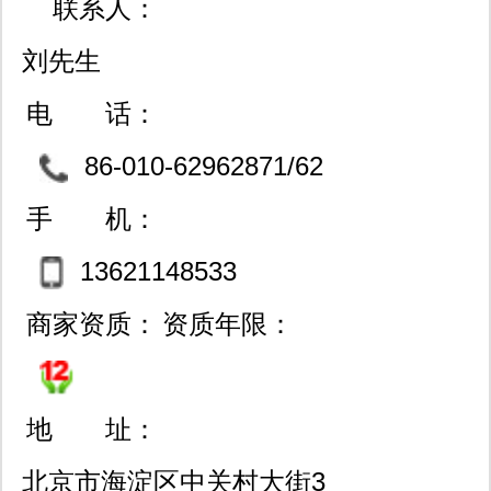
联系人：
刘先生
电 话：
86-010-62962871/62
968731/82563291/629613
手 机：
47
13621148533
商家资质：
资质年限：
地 址：
北京市海淀区中关村大街3