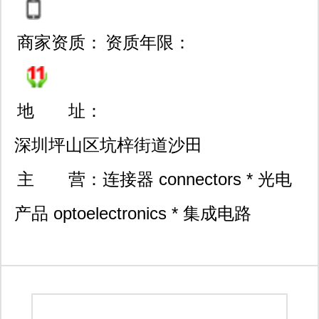
商家资质：
资质年限：
地 址：
深圳坪山区坑梓街道沙田
开沃大厦c座1813室
主 营：
连接器 connectors * 光电
产品 optoelectronics * 集成电路
integrated circuits * 开关 switches * 继
电器 relay 传感器 sensor * 滤波器
filter *开发板 development tools