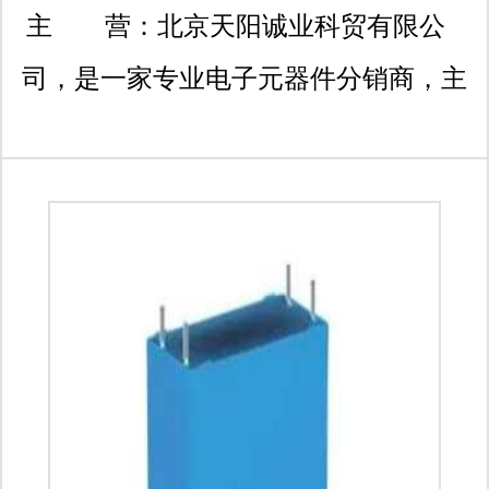
号院29号楼5层503室
主 营：
北京天阳诚业科贸有限公
司，是一家专业电子元器件分销商，主
要经营连接器、ic、无源元件、传感
器、分立器件、机电元件等电子元器件
产品。主要涉及的品牌有，te、
molex、delphi、ket、bosch、
phoenix、harting、ti、nxp、stm、
analog devices inc、infineon、intel、
micron、cypress、schaffner、on