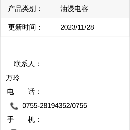
产品类别：
区
油浸电容
式电子制造服务。 线束加工和pcba智
造业务请联系： 李小姐 18660577318
更新时间：
2023/11/28
yamy@buyelec.net
qq:2850707132
15:24:09
联系人：
万玲
电 话：
0755-28194352/0755
-83722245/0791-86227604
手 机：