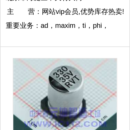
2号和盛嘉业大厦10层1009
主 营：
网站vip会员,优势库存热卖!
室
重要业务：ad，maxim，ti，phi，
amp，idt，ir，sanken，bb，sony，
xilinx，hy 等电子元器件