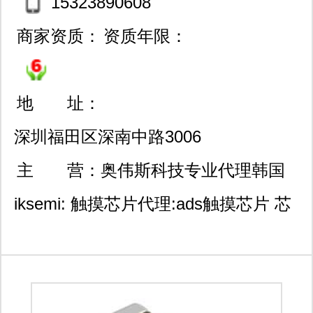
15323890608
商家资质：
资质年限：
地 址：
深圳福田区深南中路3006
号佳和华强大厦a座7楼整
主 营：
奥伟斯科技专业代理韩国
层
iksemi: 触摸芯片代理:ads触摸芯片 芯
邦触摸芯片 万代触摸芯片 通泰触摸芯
片 合泰触摸芯片 启攀微触摸芯片 海栎
创触摸芯片 比亚迪触摸芯片 融合微触