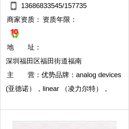
13686833545/157735
35571
商家资质：
资质年限：
地 址：
深圳福田区福田街道福南
社区深南中路3007号国际
主 营：
优势品牌：analog devices
科技大厦2204
(亚德诺），linear （凌力尔特），
texas(德州仪器）maxim(美信），
avago（安华高）infineon（英飞凌）