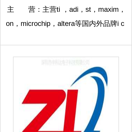
厦银都31楼
主 营：
主营ti ，adi，st，maxim，
on，microchip，altera等国内外品牌i c