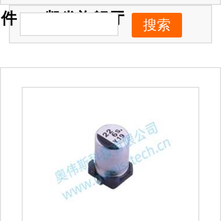
件 -ag凯发旗舰厅