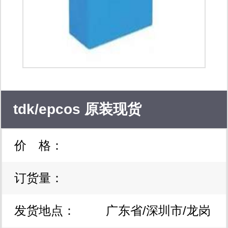
semiconductor、nexperia、vishay、
qorvo、maxim、honeywell等。 同时，
我公司专注于为汽车、工业机器人、消
费电子、新能源及医疗领域客户提供一
站式电子产品智造凯发k8官网登录vip
tdk/epcos 原装现货
的解决方案。业务主要涉及线束加工与
价 格：
b32758g4156k000 电力膜电容
pcba智造，具体涵盖线束样品开发测
试、定制化生产、批量分包生产；
订货量：
器
pcba智能方案设计、pcb制造、smt器
发货地点：
广东省/深圳市/龙岗
件贴装、产品调试、组装和检测等一站