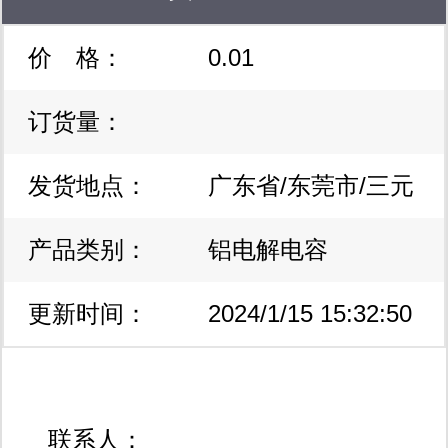
价 格：
0.01
grm0335c1h390ja01d 陶瓷电
订货量：
容器 c0g，np0 0201（0603 公
发货地点：
广东省/东莞市/三元
制）
产品类别：
里
铝电解电容
更新时间：
2024/1/15 15:32:50
联系人：