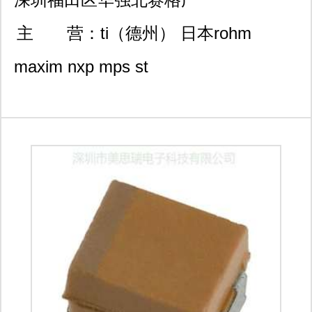
场4709/香港九龙观塘成业
主 营：
ti（德州） 日本rohm
街19-21号成业工业大厦8/f
maxim nxp mps st
14室