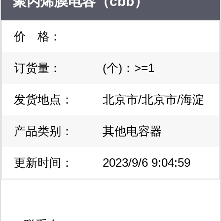
聚丙烯膜电容（cbb）
价 格：
b32776e8146k000，原装现
订货量：
(个)：>=1
货，热卖中
发货地点：
北京市/北京市/海淀
产品类别：
区
其他电容器
更新时间：
2023/9/6 9:04:59