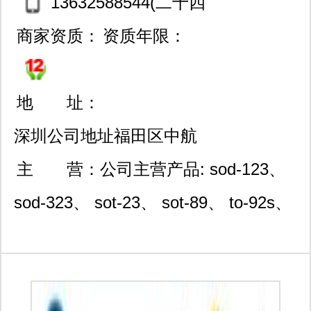
om优化)
13632588544(二十四
小时工作状态,欢迎工作时
商家资质：
资质年限：
间外来电)
地 址：
深圳公司地址福田区中航
路新亚洲电子商城二期国
主 营：
公司主营产品: sod-123、
利大厦1436室/门市地址：
sod-323、 sot-23、 sot-89、 to-92s、
福田区中航路新亚洲二期n
to-92、to-92l、to-126、to-220、to-
2c268房间（可提供物料清
251/252等多种封装外形的ic产品及分
单配套服务及bom优化,主
立器件 本司专业于世界顶级品牌如长