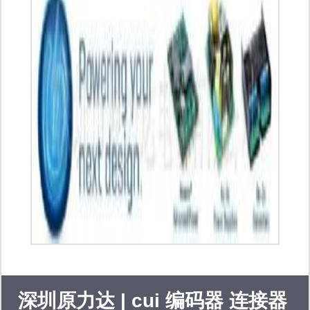
营影音ic,电源管理,光电耦
电。st 、 infineon、ns、on、nxp、ti、
合,工控通信）
toshiba、fairchild、intel、 hitachi 包括
各种dip/smd,to92封装的 二、三极管、
可控硅、三端稳压、集成电路,广泛运
用于民用、工业、军事等不同领域,库
存雄厚,专业配单,原装正品,价格优惠!
深圳原力达 | cui 编码器 连接器