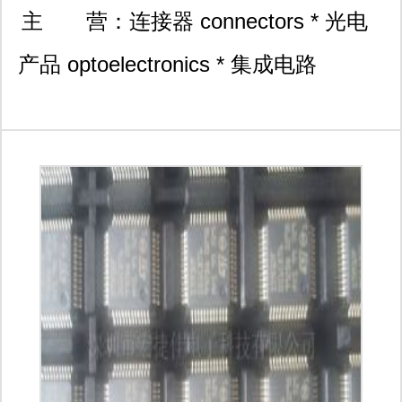
开沃大厦c座1813室
主 营：
连接器 connectors * 光电
产品 optoelectronics * 集成电路
integrated circuits * 开关 switches * 继
电器 relay 传感器 sensor * 滤波器
filter *开发板 development tools