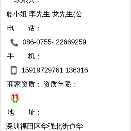
夏小姐 李先生 龙先生(公
司为一般纳税人,可开17%
电 话：
增票)
086-0755- 22669259
83214703 83201583
手 机：
15919729761 136316
18990 微信同号
商家资质：
资质年限：
地 址：
深圳福田区华强北街道华