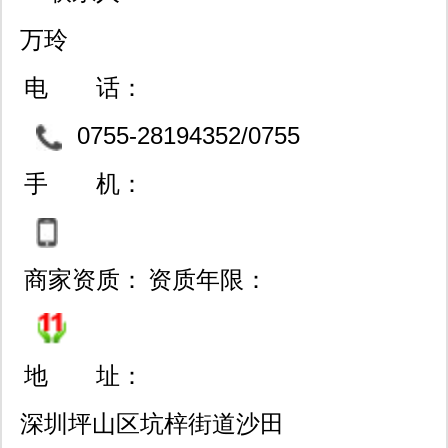
万玲
电 话：
0755-28194352/0755
-83722245/0791-86227604
手 机：
商家资质：
资质年限：
地 址：
深圳坪山区坑梓街道沙田