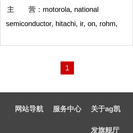
强北路上步工业区102栋62
主 营：
motorola, national
0室
semiconductor, hitachi, ir, on, rohm,
samsung, sharp, toshiba,vishay等知名
ic品牌。 公司的宗旨是：信誉第一，品
质保证, 并一贯推行在30天内无条件质
1
量保证和接受退换货。
网站导航
服务中心
关于ag凯
发旗舰厅