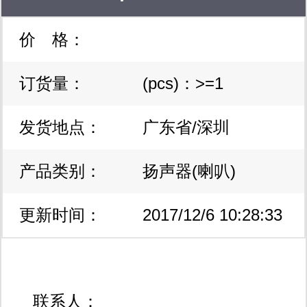
价 格：
蜂鸣器 扬声器 线路滤波器
订货量：
(pcs)：>=1
发货地点：
广东省/深圳
产品类别：
扬声器(喇叭)
更新时间：
2017/12/6 10:28:33
联系人：