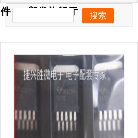
件 -ag凯发旗舰厅