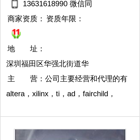
13631618990 微信同
步
商家资质：
资质年限：
地 址：
深圳福田区华强北街道华
强北路上步工业区102栋61
主 营：
公司主要经营和代理的有
8室
altera，xilinx，ti，ad，fairchild，
st,pmc,philips, motorola, national
semiconductor, hitachi, ir, on, rohm,
samsung, sharp, toshiba,vishay等知名