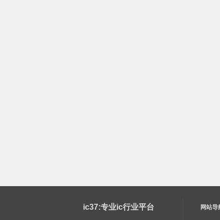
ic37:专业ic行业平台
网站导