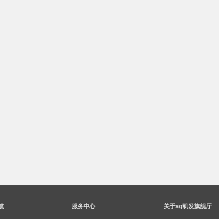
航
服务中心
关于ag凯发旗舰厅