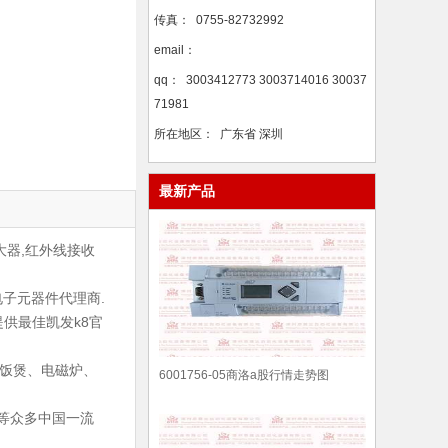
传真：
0755-82732992
email：
qq：
3003412773 3003714016 30037
71981
所在地区：
广东省 深圳
最新产品
大器,红外线接收
子元器件代理商.
供最佳凯发k8官
饭煲、电磁炉、
6001756-05商洛a股行情走势图
等众多中国一流