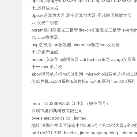
aplus巨华电子ap23085 ap23170 ap23341 ap23682 ap8
七.运算放大器:
3peak运算放大器 聚洵运算放大器 圣邦微运算放大器
八.发光二极管:
osram欧司朗发光二极管 lite-on光宝发光二极管 everli
九. can收发器:
nxp恩智浦can收发器 microchip微芯can收发器
十.分销产品线:
onsemi安森美 ti德州仪器 adi toshiba东芝 avago安华高
十一 mcu单片机
abov现代单片机mc96f系列 microchip微芯单片机pic12f p
芯单片机cks32f系列 ti单片机msp430系列 tms320f系列
mob : 15323890608 江小姐（微信同号）
深圳市奥伟斯科技有限公司
oweis electronics co., limited.
地址:深圳市福田区深南中路3006号佳和华强大厦a座7楼70
add:rm701-703, block a, jiahe huaqiang bldg., shenna