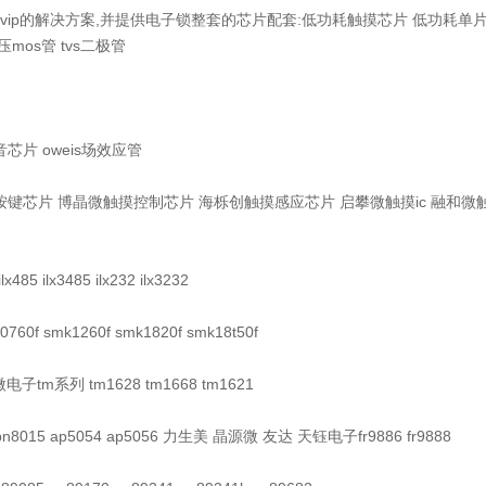
ip的解决方案,并提供电子锁整套的芯片配套:低功耗触摸芯片 低功耗单片
mos管 tvs二极管
语音芯片 oweis场效应管
按键芯片 博晶微触摸控制芯片 海栎创触摸感应芯片 启攀微触摸ic 融和微触
x485 ilx3485 ilx232 ilx3232
760f smk1260f smk1820f smk18t50f
天微电子tm系列 tm1628 tm1668 tm1621
012 pn8015 ap5054 ap5056 力生美 晶源微 友达 天钰电子fr9886 fr9888