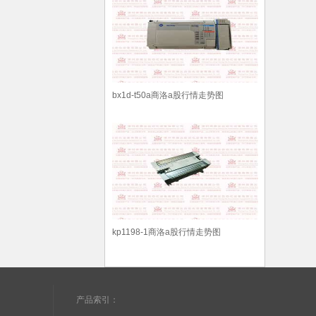
bx1d-t50a商洛a股行情走势图
kp1198-1商洛a股行情走势图
产品索引：