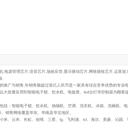
电源管理芯片,语音芯片,场效应管,显示驱动芯片,网络接收芯片,运算放
.
的推广与销售,年销售额超过壹亿人民币是一家具有综合竞争优势的专业电
大批量应用到智能电子锁、饮水机、电饭煲、led台灯等控制器为顾客提
包括：智能电子锁、饮水机、抽烟机、空调、洗衣机、冰箱、洗碗机、电
等。销售网络覆盖华东、华南及华北地区。
米、云米、长虹、创维、三星、lg、飞利浦、tcl、海尔、美菱、沁园、