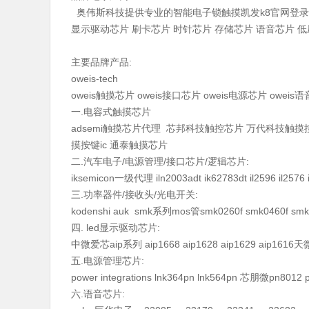
奥伟斯科技提供专业的智能电子锁触摸凯发k8官网登录v
显示驱动芯片 刷卡芯片 时针芯片 存储芯片 语音芯片 低压
主要品牌产品:
oweis-tech
oweis触摸芯片 oweis接口芯片 oweis电源芯片 oweis
一.电容式触摸芯片
adsemi触摸芯片代理 芯邦科技触控芯片 万代科技触摸
摸按键ic 通泰触摸芯片
二.汽车电子/电源管理/接口芯片/逻辑芯片:
iksemicon一级代理 iln2003adt ik62783dt il2596 il2576 il
三.功率器件/接收头/光电开关:
kodenshi auk smk系列mos管smk0260f smk0460f smk0
四. led显示驱动芯片:
中微爱芯aip系列 aip1668 aip1628 aip1629 aip1616
五.电源管理芯片:
power integrations lnk364pn lnk564pn 芯朋微pn8
六.语音芯片: