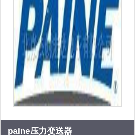
品牌：维安，芯迈(储能和bms)，泰为
（dsp）博思 迈巨微 fairchildir仙童、
everlight亿光、华邦、威士顿，st、
nxp、wsidom、mps、ti、on、vishay
及国内知名品牌二、三极管和各类偏冷
门和军工级民用ic产品。 品质：质量保
证、可提供产品承认书，sgs环保报
告。服务：如需寻找任何电子元件，请
随时与我们联系，谦虚有礼的专业人员
paine压力变送器