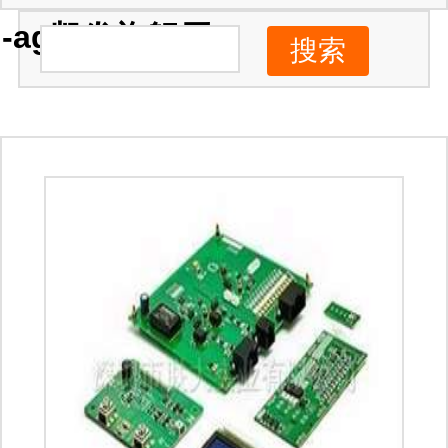
-ag凯发旗舰厅