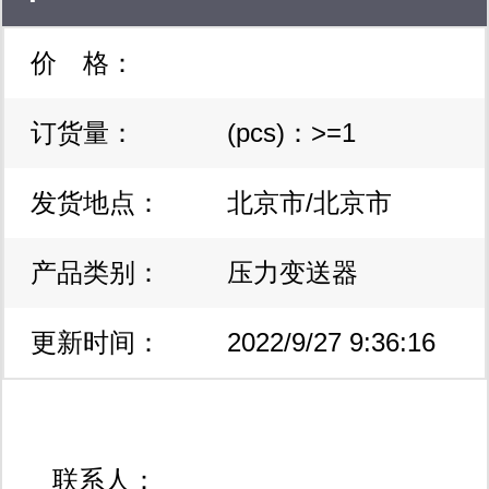
会为您解答各种问题，提供专业服务。
价 格：
深圳市联大实业有限公司自创建以来，
始终专注于仪器/仪表/工业自动化/电气
订货量：
(pcs)：>=1
行业，公司始终坚持“创新，品质，服
发货地点：
北京市/北京市
务，节约，敬业，感恩”理念。吸收新
产品类别：
压力变送器
创意，严把质量关口，全方位的服务跟
踪，坚持做出高品质产品。本着“追
更新时间：
2022/9/27 9:36:16
求、员工、技术、精神、利益”10字宗
旨，我们以质量为生命、时间为信誉、
联系人：