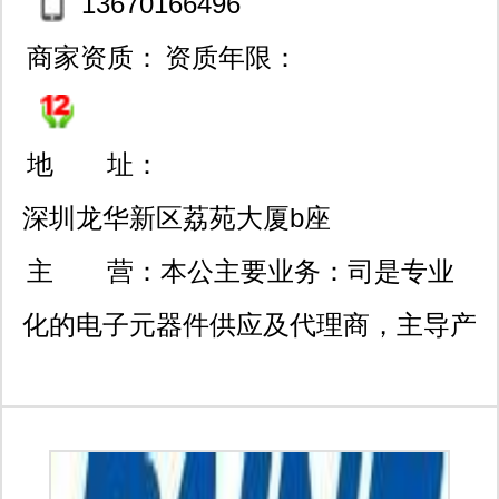
13670166496
商家资质：
资质年限：
地 址：
深圳龙华新区荔苑大厦b座
1005室
主 营：
本公主要业务：司是专业
化的电子元器件供应及代理商，主导产
品为电源配套的二三极管、场效应管及
ic.产品广泛应用于民用、工业、航天、
军工等领域，深受广大客户的信赖。