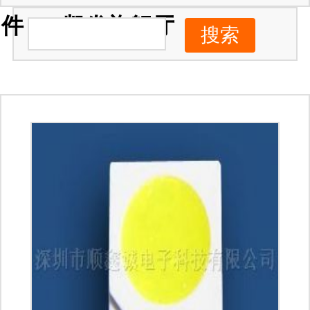
件 -ag凯发旗舰厅