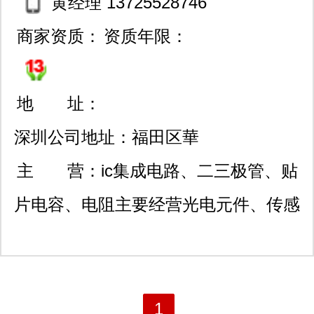
黄经理 13725528746
商家资质：
资质年限：
地 址：
深圳公司地址：福田区華
強北金茂禮都
主 营：
ic集成电路、二三极管、贴
片电容、电阻主要经营光电元件、传感
元器件和ic半导体，光电系列有：光敏
接收管、红外接收管、红外发光二极
管、红外接收头、反射型光电开关、对
1