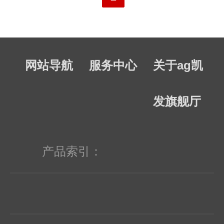
射型光电开关、数据传输器、光纤传输
器。传感元器件系列包括：霍尔开关．
网站导航
服务中心
关于ag凯
人体感应。ic半导体主要经营的品牌
有：德州仪器( ti ), 安森美( on ), 国半(
发旗舰厅
nsc ), 德意志半导体 ( stm ),恩智浦
(nxp ),欧司朗( osram ),威世半导体(
产品索引：
vishay ),英飞凌( infineon ),飞兆半导体(
fairchild ),东芝( toshiba )等超过30余个
知名ic品牌。