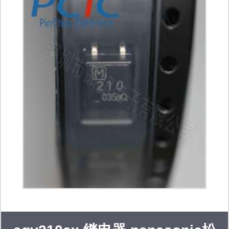
aerospace,mutara,cosel,eie电源模块;
电池 ei-electrochem,saft,tadiran,ep-
engineered power ; 传感器
kulite,kistler,paine,gp:50,omron
sensor; 连接器 amphenol,tyco-te,fci,j-
tech; ics
avago,actel,bourns,cypress,crydom,xilinx
digital,mini-circuits