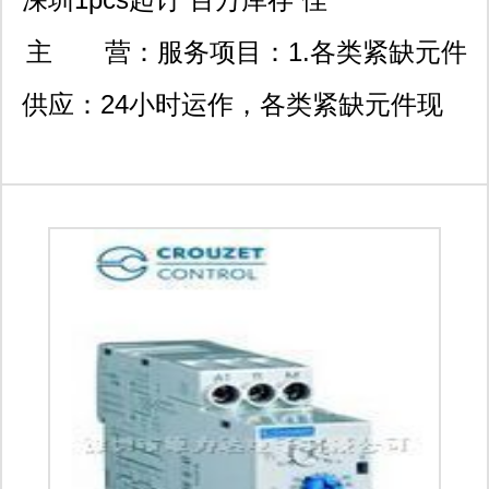
利科技大厦603
主 营：
服务项目：1.各类紧缺元件
供应：24小时运作，各类紧缺元件现
货三天内送达；100%原装正品保证! 2.
降低成本供应方案：具有全球大型ems
联合采购渠道，拥有全球最具竞争力价
格优势。提前备货，jit交货，缩短元件
交期。 3.集成电路bom供应：对客户
bom表集成电路元件做集中的长期稳定
的配套供应，保证按客户的生产计划交