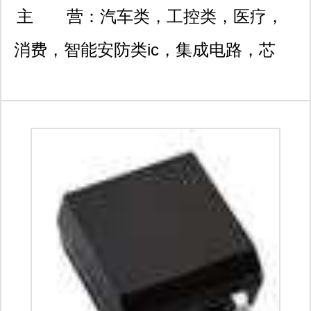
社区融创智汇大厦c座913-
主 营：
汽车类，工控类，医疗，
916
消费，智能安防类ic，集成电路，芯
片，高低压分立元器件，被动容阻，
mlcc等，主要分销品牌：microchip/微
芯，st/意法， nxp/恩智浦，ti/德州仪
器，on/安森美，adi/亚德诺，infineon/
英飞凌，murata/村田 avx等 代理:上海
功成半导体 mos管，柯尼盛半导体容
阻