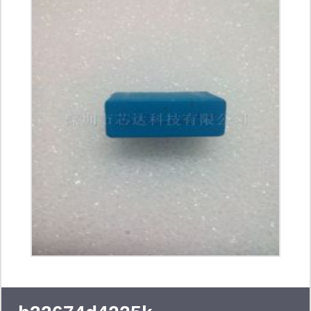
（fanuc）伺服系统专用的松下
（panasonic）锂电池；并销售由日本
三菱(mitsubishi)、三社(sanrex)、三垦
(sanken)、富士(fuji)、东芝(toshiba)；
德国西门康（semikron）、英飞凌
（infineon）、艾赛斯（ixys）公司生
产的igbt、gtr、ipm模块；可控硅、整
流桥等。