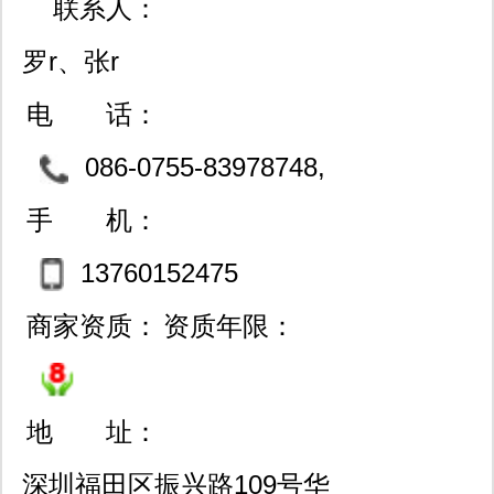
联系人：
罗r、张r
电 话：
086-0755-83978748,
0755-23611964,13760152
手 机：
475
13760152475
商家资质：
资质年限：
地 址：
深圳福田区振兴路109号华