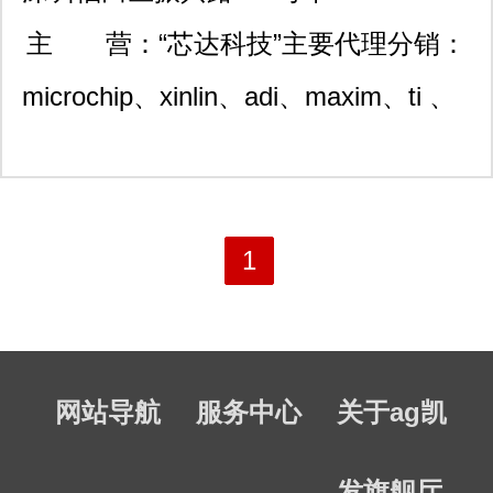
康大厦2栋216室
主 营：
“芯达科技”主要代理分销：
microchip、xinlin、adi、maxim、ti 、
on、altera、atmel、nxp、st 、
fairch、nuvoton、micron、atheros、
skyworks、gennum等国际知名品牌，
1
公司有专业的高级工程师为客户解决产
品开发和生产中出现的各类技术问题。
网站导航
服务中心
关于ag凯
我们最大限度地满足客户对各种电子元
器件的需求，提供大量的原装现货库
发旗舰厅