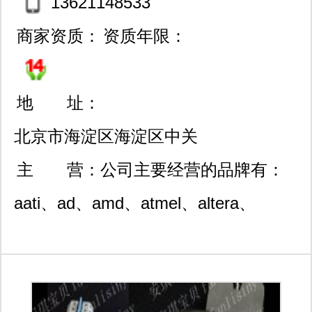
13621148533
商家资质：
资质年限：
地 址：
北京市海淀区海淀区中关
村大街32号和盛嘉业大厦1
主 营：
公司主要经营的品牌有：
0层第1011室
aati、ad、amd、atmel、altera、
allegro、agilnet、mps、richtek、
context、xilinx、ti/bb、fairchild、st、
ph等品牌电子元器件,期待您的来