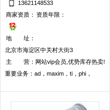
47
13621148533
商家资质：
资质年限：
地 址：
北京市海淀区中关村大街3
2号和盛嘉业大厦10层1009
主 营：
网站vip会员,优势库存热卖!
室
重要业务：ad，maxim，ti，phi，
amp，idt，ir，sanken，bb，sony，
xilinx，hy 等电子元器件