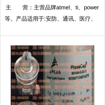
7层
主 营：
主营品牌atmel、ti、power
等。产品适用于:安防、通讯、医疗、
汽车电子、智能家居、电力、电源、光
端机、照明、仪表、消费类数码产品等
行业领域。