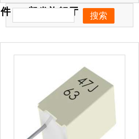
件 -ag凯发旗舰厅