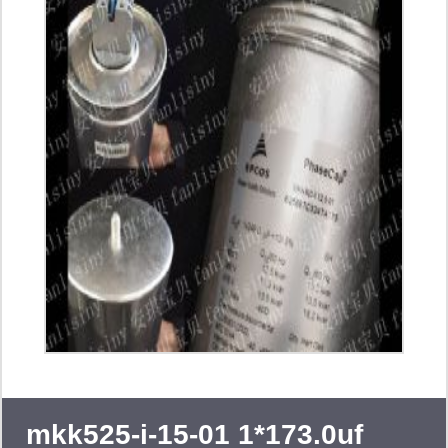
电！！
mkk525-i-15-01 1*173.0uf