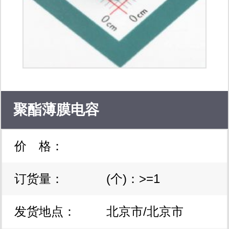
聚酯薄膜电容
价 格：
b32671l4104j000，全新现货
订货量：
(个)：>=1
b32671l4104j000
发货地点：
北京市/北京市