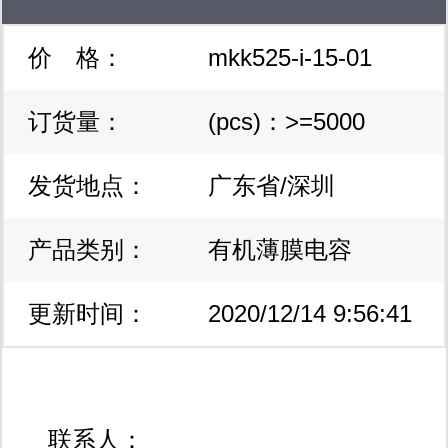
价 格：
mkk525-i-15-01
525v 15kvar 尺寸116*200电力
订货量：
(pcs)：>=5000
固定电容 epcos爱普科斯原装正
发货地点：
广东省/深圳
品全新
产品类别：
有机薄膜电容
更新时间：
2020/12/14 9:56:41
联系人：