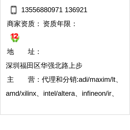
13556880971 136921
80031
商家资质：
资质年限：
地 址：
深圳福田区华强北路上步
工业区鹏基上步工业厂房1
主 营：
代理和分销:adi/maxim/lt、
02栋西620
amd/xilinx、intel/altera、infineon/ir、
ti、microchip/atmel、st、on、nxp、
vishay、samsung 、cypress、hynix、