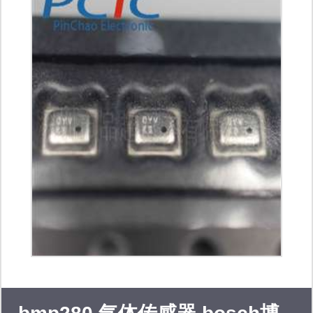
提供的传感器覆盖面极为广泛：包括美
国honeywell霍尼韦尔压力、触力、红
外、湿度、霍尔、电流及气体流量传感
器；美国adi加速度和角速率陀螺仪传
感器；；法国humirel湿敏电容、湿敏
电阻和湿度模块；日本nemoto、figaro
费加罗全系列催化式、电化学、红外线
气体传感器；德国perkinelmer海曼、
日本nicera尼塞拉热释电红外传感器；
美国bi、bourns柏恩斯电位器；sharp