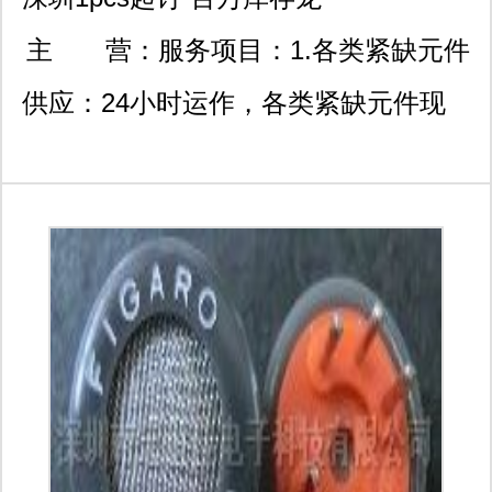
华龙胜西路佳利科技大厦6
主 营：
服务项目：1.各类紧缺元件
03
供应：24小时运作，各类紧缺元件现
货三天内送达；100%原装正品保证! 2.
降低成本供应方案：具有全球大型ems
联合采购渠道，拥有全球最具竞争力价
格优势。提前备货，jit交货，缩短元件
交期。 3.集成电路bom供应：对客户
bom表集成电路元件做集中的长期稳定
的配套供应，保证按客户的生产计划交