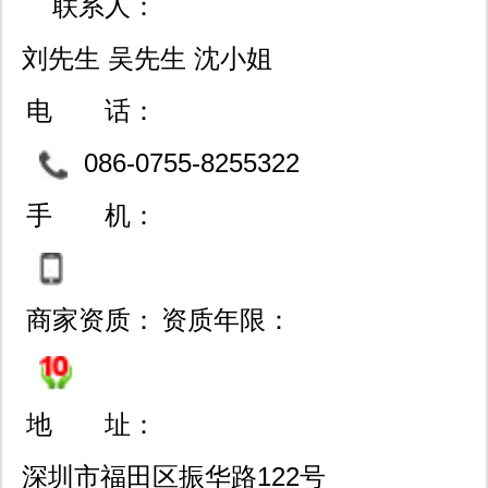
联系人：
mrfx系列高频管和放大器；荷兰nxp恩
刘先生 吴先生 沈小姐
智浦blfxxx系列射频功率管；日本
电 话：
fujitsu高频管；toshiba东芝功放模块；
086-0755-8255322
日本cosel、vicor、ericsson、tdk-
3，61351112
手 机：
lambda电源模块大量现货；英国cml有
线通信芯片,无线数据modem,数字对讲
商家资质：
资质年限：
机基带处理芯片,模拟对讲机基带处理
芯片,ais基带处理芯片，音频编解码芯
地 址：
片等。 未来，我们将竭诚提供更广，
深圳市福田区振华路122号