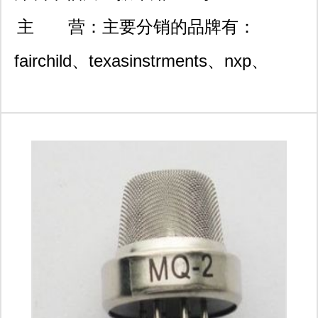
更全，更准确的凯发k8官网登录vip的
海外装饰大厦a座1609
主 营：
主要分销的品牌有：
技术支持和凯发k8官网登录vip的售后
fairchild、texasinstrments、nxp、
服务。“质量第一，客户至上”衷心期待
tyco、st、allegro、atmel、infineon、
广大客户和同仁前来洽谈业务，谢谢合
microchip、、sonceboz、zetex、
作！ 联系：0755-
epcos, wavepower等。
83996702/82861853;qq:296326833/420