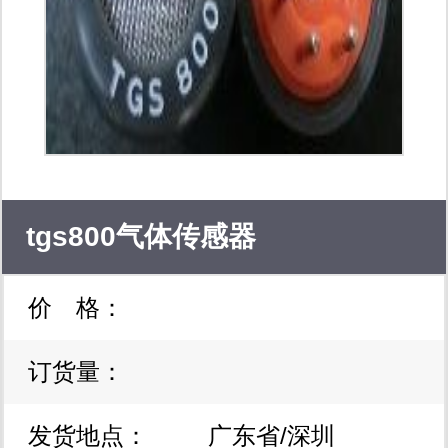
货，同时简化物流的流的安排。 4.多
余库存处理：提高库存变现率，资金回
笼比率高；降低库存管理成本，增强市
场竞争力；可以享受供货商的更多商务
信用和vip优惠政策。 为工程师服务：
tgs800气体传感器
原力达电子同时为电子设计工程师提供
价 格：
开发及试产服务，为电子工程师迅速引
进新的产品和新技术。 为设计师提供
订货量：
最新的元器件数据，以及下一代电子元
发货地点：
广东省/深圳