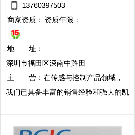
13760397503
商家资质：
资质年限：
地 址：
深圳市福田区深南中路田
面花园17栋802室/柜台新
主 营：
在传感与控制产品领域，
亚洲电子商城1期
我们已具备丰富的销售经验和强大的凯
发k8官网登录vip的技术支持，是目前
国内较大规模的传感器销售公司。我们