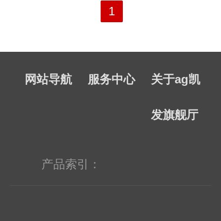
pmc、national 、hitachi、avago、
1
rohm, nec、ixys、sharp、toshiba、
vti、mitsubish、fuji...等世界知名品牌
网站导航
服务中心
关于ag凯
集成电路（ic）。
发旗舰厅
产品索引：