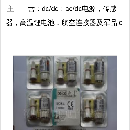
悦moma701室
主 营：
dc/dc；ac/dc电源，传感
器，高温锂电池，航空连接器及军品ic
系列产品。 电源
interpoint,vpt,vicor,gaia,arch,traco,ultrav
aerospace,mutara,cosel,eie电源模块;
电池 ei-electrochem,saft,tadiran,ep-
engineered power ; 传感器
kulite,kistler,paine,gp:50,omron
sensor; 连接器 amphenol,tyco-te,fci,j-