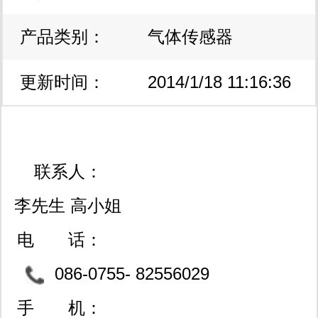
器件的有效信息。海外超过1000,000
产品类别：
气体传感器
种产品线;所有货物从原厂订购,质量绝
对保证；交货速度快,3-7天国内交货；
更新时间：
2014/1/18 11:16:36
无最小量限制：1片起订,灵活包装。当
1000,000种库存产品仍不能满足您的
联系人：
要求时：请告诉我们您所需的产品及其
李先生 高小姐
制造商（或者
电 话：
mail:
szyuanlid@szyuanlid.com.cn
），
086-0755- 82556029
我们会把报价、库存情况及交货日期等
/ 82532511
手 机：
信息第一时间传递到您的手上。