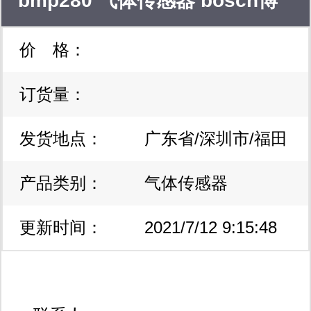
bmp280 气体传感器 bosch博
光电传感器等。 长期致力推广日本
价 格：
世 全新原装正品
mitsubishi三菱射频功放模块及其分立
mosfet管；美国mini-circuits混频器、
订货量：
耦合器、功分器、振荡器、衰减滤波
发货地点：
广东省/深圳市/福田
器；hittite放大器、分离器、开关、衰
产品类别：
区
气体传感器
减混频器；anaren安伦电桥、混合
器、衰减器；sirenza功率放大器、晶
更新时间：
2021/7/12 9:15:48
体管；triquint数字、模拟和混合信号砷
化镓集成电路；m/a-com、freescale：