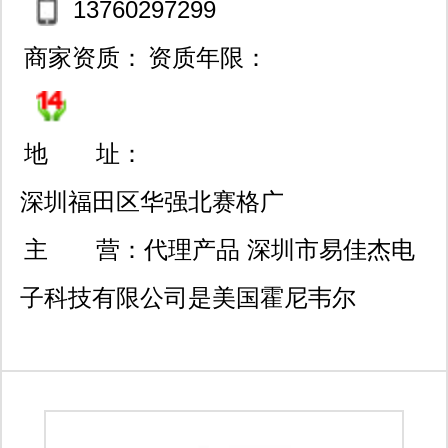
13760297299
商家资质：
资质年限：
地 址：
深圳福田区华强北赛格广
场30楼3018室/星河世纪大
主 营：
代理产品 深圳市易佳杰电
厦a座1018室
子科技有限公司是美国霍尼韦尔
(honeywell) 美国矽翔（siargo) 授权代
理商，同时也是日本费加罗(figaro) 、
英国城市（city） 、阿尔法