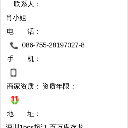
联系人：
肖小姐
电 话：
086-755-28197027-8
06/83722245/0791-862276
手 机：
04
商家资质：
资质年限：
地 址：
深圳1pcs起订 百万库存龙