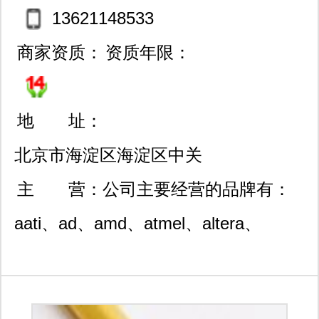
13621148533
商家资质：
资质年限：
地 址：
北京市海淀区海淀区中关
村大街32号和盛嘉业大厦1
主 营：
公司主要经营的品牌有：
0层第1011室
aati、ad、amd、atmel、altera、
allegro、agilnet、mps、richtek、
context、xilinx、ti/bb、fairchild、st、