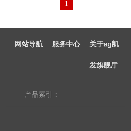
联合采购渠道，拥有全球最具竞争力价
1
格优势。提前备货，jit交货，缩短元件
交期。 3.集成电路bom供应：对客户
网站导航
服务中心
关于ag凯
bom表集成电路元件做集中的长期稳定
的配套供应，保证按客户的生产计划交
发旗舰厅
货，同时简化物流的流的安排。 4.多
余库存处理：提高库存变现率，资金回
产品索引：
笼比率高；降低库存管理成本，增强市
场竞争力；可以享受供货商的更多商务
信用和vip优惠政策。 为工程师服务：