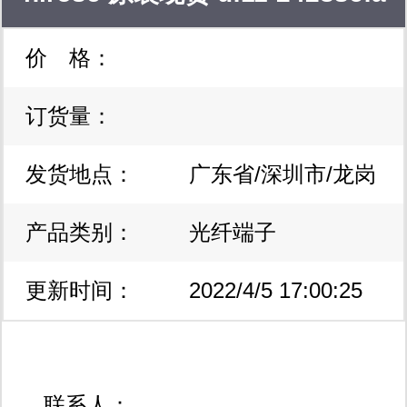
的解决方案。业务主要涉及线束加工与
价 格：
24awg 镀金端子
pcba智造，具体涵盖线束样品开发测
试、定制化生产、批量分包生产；
订货量：
pcba智能方案设计、pcb制造、smt器
发货地点：
广东省/深圳市/龙岗
件贴装、产品调试、组装和检测等一站
产品类别：
区
光纤端子
式电子制造服务。 线束加工和pcba智
造业务请联系： 李小姐 18660577318
更新时间：
2022/4/5 17:00:25
yamy@buyelec.net
qq:2850707132
联系人：