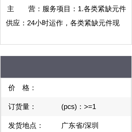
高峰路佳利科技大厦603室
主 营：
服务项目：1.各类紧缺元件
供应：24小时运作，各类紧缺元件现
货三天内送达；100%原装正品保证! 2.
降低成本供应方案：具有全球大型ems
联合采购渠道，拥有全球最具竞争力价
格优势。提前备货，jit交货，缩短元件
价 格：
交期。 3.集成电路bom供应：对客户
订货量：
(pcs)：>=1
bom表集成电路元件做集中的长期稳定
的配套供应，保证按客户的生产计划交
发货地点：
广东省/深圳