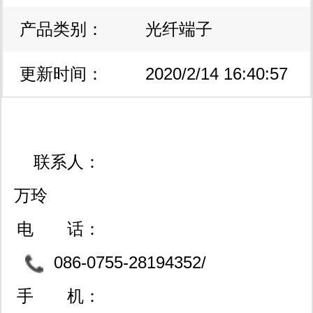
货，同时简化物流的流的安排。 4.多
产品类别：
光纤端子
余库存处理：提高库存变现率，资金回
更新时间：
2020/2/14 16:40:57
笼比率高；降低库存管理成本，增强市
场竞争力；可以享受供货商的更多商务
信用和vip优惠政策。 为工程师服务：
联系人：
原力达电子同时为电子设计工程师提供
万玲
开发及试产服务，为电子工程师迅速引
电 话：
进新的产品和新技术。 为设计师提供
086-0755-28194352/
最新的元器件数据，以及下一代电子元
28197027-806/83722245/0
手 机：
器件的有效信息。海外超过1000,000