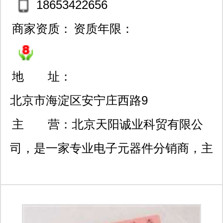
18653422656
商家资质：
资质年限：
地 址：
北京市海淀区安宁庄西路9
号院29号楼5层503室
主 营：
北京天阳诚业科贸有限公
司，是一家专业电子元器件分销商，主
要经营连接器、ic、无源元件、传感
器、分立器件、机电元件等电子元器件
产品。主要涉及的品牌有，te、