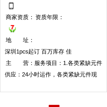
791-86663634
种产品线;所有货物从原厂订购,质量绝
商家资质：
资质年限：
对保证；交货速度快,3-7天国内交货；
无最小量限制：1片起订,灵活包装。当
地 址：
1000,000种库存产品仍不能满足您的
深圳1pcs起订 百万库存 佳
要求时：请告诉我们您所需的产品及其
利科技大厦603
主 营：
服务项目：1.各类紧缺元件
制造商（或者
供应：24小时运作，各类紧缺元件现
mail:
szyuanlid@szyuanlid.com.cn
），
货三天内送达；100%原装正品保证! 2.
我们会把报价、库存情况及交货日期等
降低成本供应方案：具有全球大型ems
信息第一时间传递到您的手上。