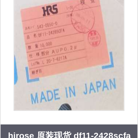
molex、delphi、ket、bosch、
phoenix、harting、ti、nxp、stm、
analog devices inc、infineon、intel、
micron、cypress、schaffner、on
semiconductor、nexperia、vishay、
qorvo、maxim、honeywell等。 同时，
我公司专注于为汽车、工业机器人、消
费电子、新能源及医疗领域客户提供一
站式电子产品智造凯发k8官网登录vip
hirose 原装现货 df11-2428scfa