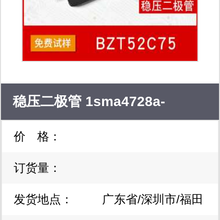
稳压二极管 1sma4728a-
价 格：
1sma4764a bzt52c2v0-
订货量：
bzt52c75 更多型号、封装请电
发货地点：
广东省/深圳市/福田
联13691618259或 qq