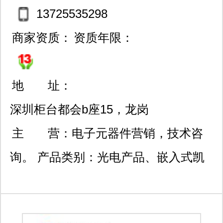
13725535298
商家资质：
资质年限：
地 址：
深圳柜台都会b座15，龙岗
区龙诚街道五联社区规划
主 营：
电子元器件营销，技术咨
路25号202。
询。 产品类别：光电产品、嵌入式凯
发k8官网登录vip的解决方案、半导
体、集成电路ic、电路保护、无源元