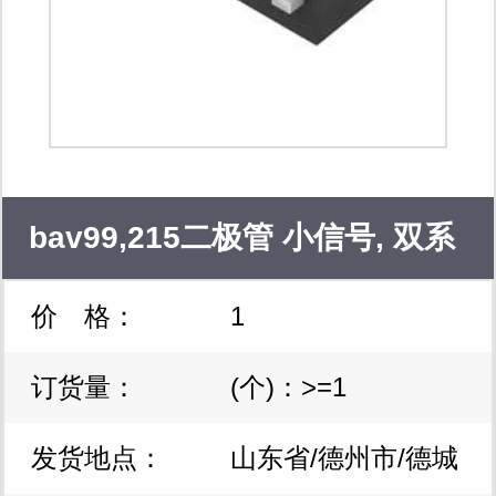
性价比最优化。 等品牌各大授权代理
商！ 我们始终秉持诚信的理念和互利
共赢的合 作方式，坚持高效的管理方
式和严谨的工作态度，为客户提供最优
质周到的服务。
bav99,215二极管 小信号, 双系
价 格：
1
列, 100 v, 215 ma, 1.25 v, 4
订货量：
(个)：>=1
ns, 4 a
发货地点：
山东省/德州市/德城