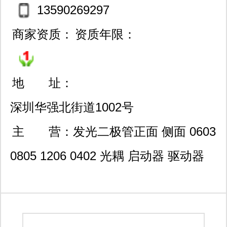
13590269297
商家资质：
资质年限：
地 址：
深圳华强北街道1002号
（赛格广场68楼6809a）
主 营：
发光二极管正面 侧面 0603
0805 1206 0402 光耦 启动器 驱动器
mosfet 和 igbt 栅极驱动器电路 光电开
关 光电耦合器 光电隔离器 光耦合器