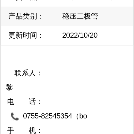
产品类别：
区
稳压二极管
更新时间：
2022/10/20
15:17:59
联系人：
黎
电 话：
0755-82545354（bo
m配单）086-0755-293178
手 机：