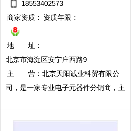
18553402573
商家资质：
资质年限：
地 址：
北京市海淀区安宁庄西路9
号院29号楼5层503室
主 营：
北京天阳诚业科贸有限公
司，是一家专业电子元器件分销商，主
要经营连接器、ic、无源元件、传感
器、分立器件、机电元件等电子元器件
产品。主要涉及的品牌有，te、