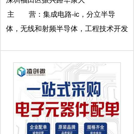
厦2栋211
主 营：
集成电路-ic，分立半导
体，无线和射频半导体，工程技术开发
工具，电路保护，光电子产品，传感
器，嵌入式凯发k8官网登录vip的解决
方案