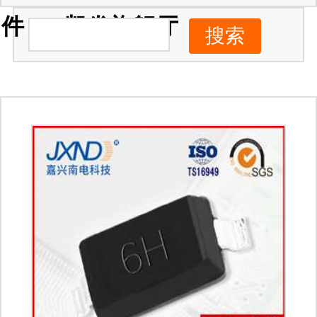
件 -ag凯发旗舰厅