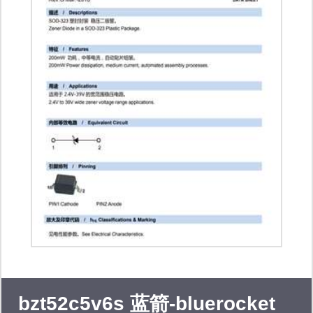
bzt52c5v6s 蓝箭-bluerocket