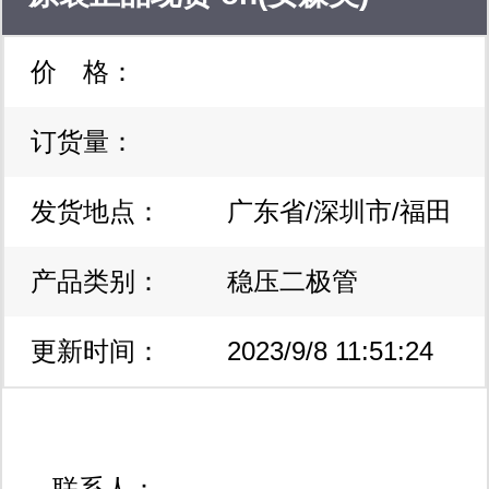
的解决方案。业务主要涉及线束加工与
价 格：
1smb5921bt3g 稳压ic 稳压二
pcba智造，具体涵盖线束样品开发测
试、定制化生产、批量分包生产；
订货量：
极管 质量保证
pcba智能方案设计、pcb制造、smt器
发货地点：
广东省/深圳市/福田
件贴装、产品调试、组装和检测等一站
产品类别：
区
稳压二极管
式电子制造服务。 线束加工和pcba智
造业务请联系： 李小姐 18660577318
更新时间：
2023/9/8 11:51:24
yamy@buyelec.net
qq:2850707132
联系人：