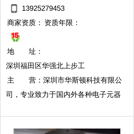
55-82799993/”原装现货“07
13925279453
55-83777607
商家资质：
资质年限：
地 址：
深圳福田区华强北上步工
业区201栋4楼a18室//分公
主 营：
深圳市华斯顿科技有限公
司:福田区华强北深纺大厦c
司，专业致力于国内外各种电子元器
座西7楼 / 市场部：福田区
件、集成电路的销售，是中国半导体分
华强北新亚洲电子市场3b0
销行业的先驱。公司关注高端产品路