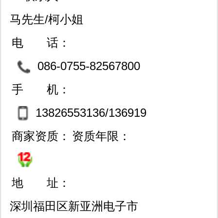
马先生/柯小姐
电 话：
086-0755-82567800
88605990 82552800
手 机：
13826553136/136919
94823
商家资质：
资质年限：
地 址：
深圳福田区新亚洲电子市