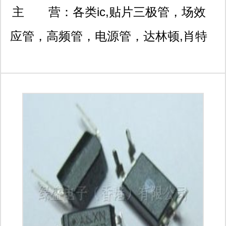
场二期n4a136福田区深南
主 营：
各类ic,贴片三极管，场效
路南光捷佳大厦
应管，高频管，电源管，达林顿,肖特
基,贴片和插件二极管系列等系列