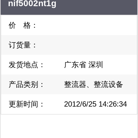
nif5002nt1g
经验,高素质的专业人员，强大的凯发
价 格：
k8官网登录vip的售后服务，全方位保
证您作为客户的最大权益。.我们为国
订货量：
内外终端用户提供紧缺、停产ic现货，
发货地点：
广东省 深圳
可直接供广大客户选择，并可接受部分
产品类别：
整流器、整流设备
产品的期货交易。目前公司与国内外近
百家生产厂商，科研单位，销售公司建
更新时间：
2012/6/25 14:26:34
立了长期合作关系，产品涉及军工，通
信，电力，安防，家电诸多领域，取得