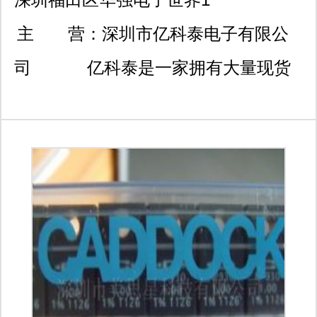
号楼一楼11c032室 专营二
主 营：
深圳市亿科泰电子有限公
三极管系列 原装/国产现货
司 亿科泰是一家拥有大量现货
专线0755-83988593三极管
库存以及多年测试技术经验力量雄厚的
现货直线0755-83978353
公司。公司不断引进先进技术，先进设
备及检测仪器，执行严格的品质控制规
范，确保产品质量始终处于良好的受控
状态，能满足客户各种技术要求，受到
客户广泛好评.秉承“品质第一,诚信双
赢”“勤奋负责,价格优势”的经营理念来