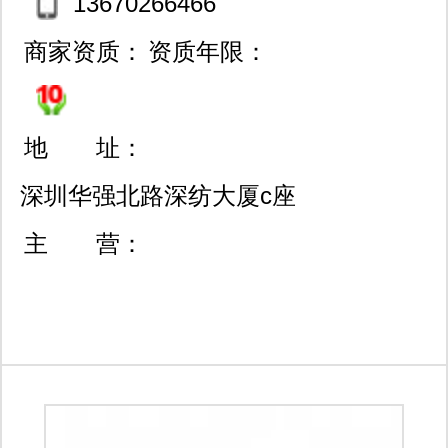
13670266466
商家资质：
资质年限：
地 址：
深圳华强北路深纺大厦c座
6楼西a19
主 营：