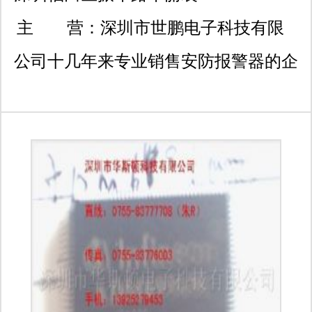
饰大厦
主 营：
深圳市世鹏电子科技有限
公司十几年来专业销售安防报警器的企
业。单片机、烟雾报警器芯片为主，世
鹏在这个领域中，有着比较高的知名
度，绝对是广大客户开发和生产的坚强
后盾。主要经营品牌有ti德州仪器,台湾
义隆emc、美国微芯microchip、及
freescale品牌的烟雾报警器芯片： ★
消防安全行业：烟雾探测器