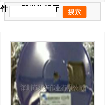
件 -ag凯发旗舰厅