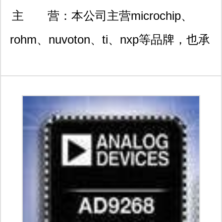
栋415 只做进口原装，感
主 营：
本公司主营microchip、
谢您的来电，我们将竭诚
rohm、nuvoton、ti、nxp等品牌，也承
为您服务，期待与您的合
接其他品牌的电子元件配单服务。
作 请直拨电话或联系qq、
微信13316971496 ，勿发
询盘