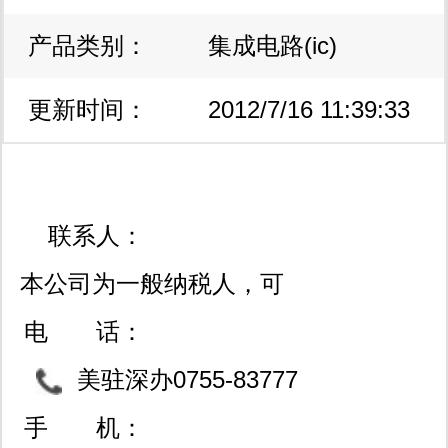
产品类别：
集成电路(ic)
更新时间：
2012/7/16 11:39:33
联系人：
本公司为一般纳税人，可
开13%点正规增值税票！
电 话：
以及3%普通发票！！
美驻深办0755-83777
708“进口原装正品专供”/07
手 机：