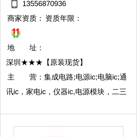
13556870936
商家资质：
资质年限：
地 址：
深圳★★★【原装现货】
福田区中航路华乐大厦625
主 营：
集成电路;电源ic;电脑ic;通
室
讯ic，家电ic，仪器ic,电源模块，二三
极管，场效应管，电容，电阻,钽电容
器,进口连接器等元器件。