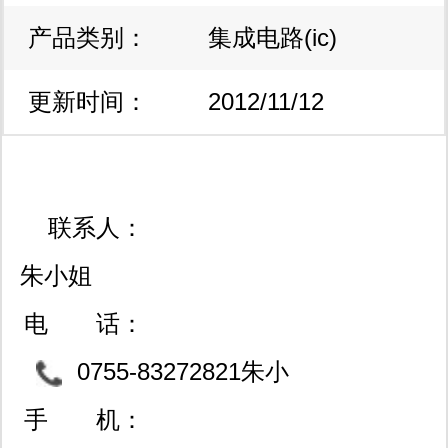
产品类别：
集成电路(ic)
更新时间：
2012/11/12
10:39:29
联系人：
朱小姐
电 话：
0755-83272821朱小
姐/0755-83272843 /李先
手 机：