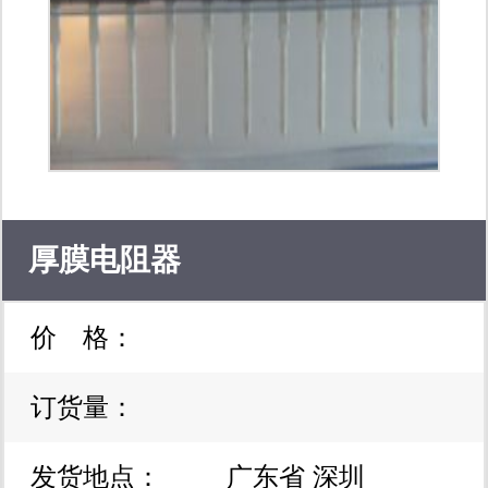
赢得市场. 公司专营二三极管 电源管
大中小功率管 场效应管 可控硅 达林顿
肖特基 快恢复二极管 三端稳压管 对管
行管等直插/贴片系列。及部分ic库存现
货！ 产品应用范围：汽车、摩托车、
厚膜电阻器
电动车、电动工具、电机调速、逆变
价 格：
器、不间断电源、电子开关、高保真音
响、汽车电器、平板电视、led照明、
订货量：
电子镇流器、节能灯、pc电源、手机
发货地点：
广东省 深圳