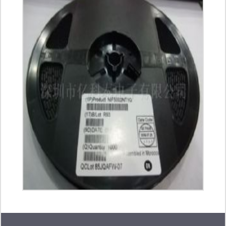
47展销部 分销柜:湖南省郴
线，产品广泛应用于通讯网络、航空航
州市桂阳和平杉林下分销
天、军事设备、医疗机械、精密仪器。
部
不仅与美，欧，日，韩等数十家元器件
生产商及代理销售机构建立了良好的合
作关系，并大量备有各种原装ic的现货
库存！本公司代理及经销多种世界著名
品牌的产品如：xilinx、altera、
microchip、atmel、adi、ti、st、lt等
等。公司尊崇质量第一，顾客至上的原
则，具有充足的原厂货源，丰富ic销售