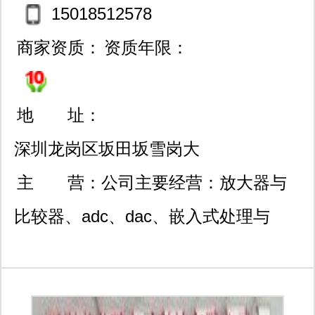
生/513762195
15018512578
商家资质：
资质年限：
地 址：
深圳龙岗区坂田坂雪岗大
道中兴路105号儒骏大厦5
主 营：
公司主要经营：放大器与
楼503室
比较器、adc、dac、嵌入式处理与
dsp、电源与散热管理、温度传感器、
音频视频等ic产品，主要代理经销的品