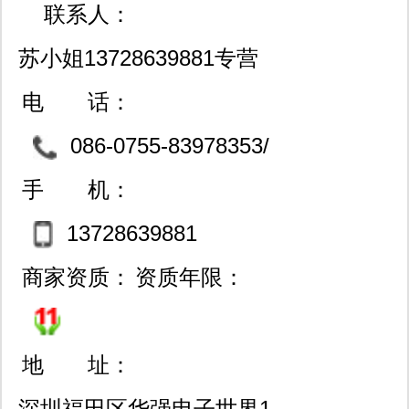
联系人：
了良好的经济和社会效益。 欢迎来电
苏小姐13728639881专营
来函洽谈业务,互惠互利,共谋发展.
三极管全系列/现货热销中
电 话：
086-0755-83978353/
83988593
手 机：
13728639881
商家资质：
资质年限：
地 址：
深圳福田区华强电子世界1