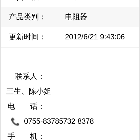
充电器、变频电路、电动工具开关、调
产品类别：
电阻器
温、调速电路、洗衣机、微波炉、空调
等行业。欢迎广大新老客户来人来电以
更新时间：
2012/6/21 9:43:06
及厂商前来洽谈合作,共谋发展和建立
长期合作关系.我们将会是你理想的凯
联系人：
发k8官网登录vip的合作伙伴! 批发零
王生、陈小姐
售，量大更优！
电 话：
0755-83785732 8378
5735
手 机：