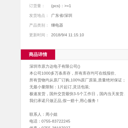
订货量：
(pcs)：>=1
发货地点：
广东省/深圳
产品类别：
继电器
更新时间：
2018/9/4 11:15:10
商品详情
深圳市原力达电子有限公司()
本公司1000多万条库存，所有库存均可在线报价,
所有货物均从原厂订购,100%原厂原装,质量绝对保证；
无最小量限制：1片起订,灵活包装;
极速发货，国外交货最快3-5个工作日，国内当天发货.
我们承诺只做正品,假一赔十,用心服务！
联系人：周小姐
电话：0755-83722245