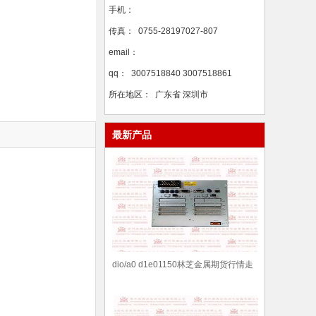
手机：
传真：
0755-28197027-807
email：
qq：
3007518840 3007518861
所在地区：
广东省 深圳市
最新产品
dio/a0 d1e01150林芝金属期货行情走
势