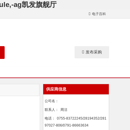
odule,-ag凯发旗舰厅
电子百科
发布采购
供应商信息
公司名：
联系人：
周洁
电话：
0755-83722245/28194352/281
97027-806/0791-86663634