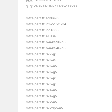
传真：0755-28197027
q q: 2436907946 / 1485293583
mfr's part #: sc30u-3
mfr's part #: int-22.5r1-24
mfr's part #: ind1835
mfr's part #: e103a
mfr's part #: b-n-8590-n5
mfr's part #: b-n-8546-n5
mfr's part #: 877-g1
mfr's part #: 876-r5
mfr's part #: 876-n5
mfr's part #: 876-g5
mfr's part #: 875-p1
mfr's part #: 875-g1
mfr's part #: 874-n5
mfr's part #: 874-g5
mfr's part #: 872-n5
mfr's part #: 872dpo-n5