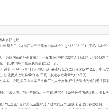
者亦各怀鬼胎。
颁布了《火电厂大气污染物排放标准》(gb13223-2011,下称《标准》
适应国家的环保政策,“十一五”期间,中国燃煤电厂脱硫建设已经创造了“
5.6亿千瓦,平均每年投运脱硫装置1亿千瓦。
求,2014年7月1日前,现役电厂要进行全方位的环保技术改造。中电联
瓦、脱硫提效改造容量约3亿千瓦、脱硝改造容量约6亿千瓦。
成本。近期,多位来自基层火电厂的人士抱怨,环保改造成为他们无法摆
团下属火电厂的运营情况。一年前,基层企业反映最多的是煤价上涨太快
矫枉过正”,使得火电企业承受了过大的压力,且缺乏合理的补偿机制。