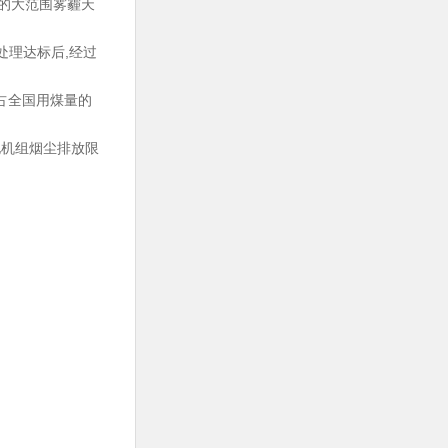
现的大范围雾霾天
处理达标后,经过
占全国用煤量的
电机组烟尘排放限
。