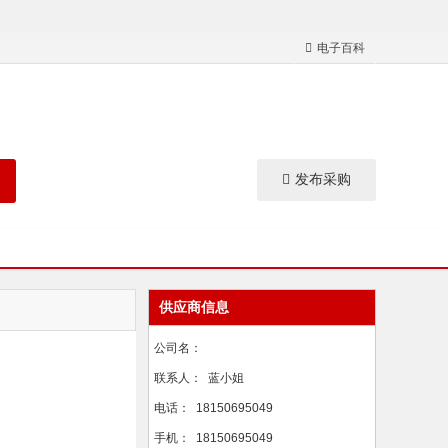
电子百科
发布采购
供应商信息
公司名：
联系人：
蓝小姐
电话：
18150695049
手机：
18150695049