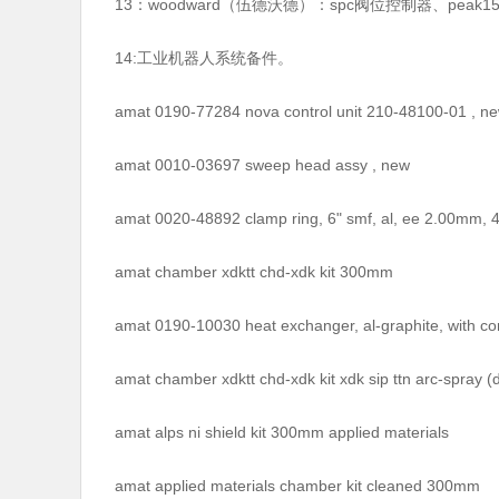
13：woodward（伍德沃德）：spc阀位控制器、peak
14:工业机器人系统备件。
amat 0190-77284 nova control unit 210-48100-01 , n
amat 0010-03697 sweep head assy , new
amat 0020-48892 clamp ring, 6" smf, al, ee 2.00mm, 
amat chamber xdktt chd-xdk kit 300mm
amat 0190-10030 heat exchanger, al-graphite, with c
amat chamber xdktt chd-xdk kit xdk sip ttn arc-spray
amat alps ni shield kit 300mm applied materials
amat applied materials chamber kit cleaned 300mm