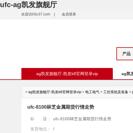
ufc-ag凯发旗舰厅
欢迎访问ic37.com
|
会员登录
产品
ag凯发旗舰厅-凯发k8官网登录vip
ag凯
>
ag凯发旗舰厅-凯发k8官网登录vip
>
电工电气
>
工控系统及装备
>
ufc-8100林芝金属期货行情走势
标 题：
ufc-8100林芝金属期货行情走势
发货地点：
/