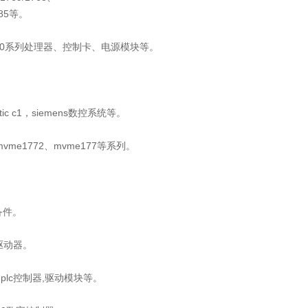
1785等。
tum 140系列处理器、控制卡、电源模块等。
matic c1，siemens数控系统等。
mvme1772、mvme177等系列。
备件。
驱动器。
模块,plc控制器,驱动模块等。