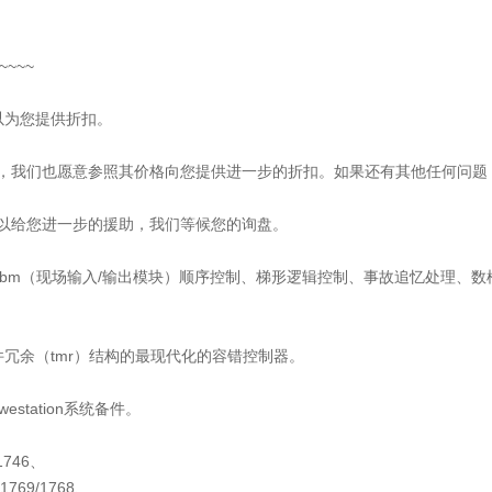
注林工收）
~~~~
以为您提供折扣。
格，我们也愿意参照其价格向您提供进一步的折扣。如果还有其他任何问题
以给您进一步的援助，我们等候您的询盘。
eries系统，fbm（现场输入/输出模块）顺序控制、梯形逻辑控制、事故追忆处理、
于三重模件冗余（tmr）结构的最现代化的容错控制器。
westation系统备件。
/1746、
x/1769/1768、