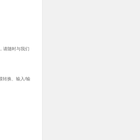
，请随时与我们
数模转换、输入/输