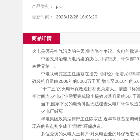
产品类别：
plc
更新时间：
2023/12/28 16:06:26
商品详情
火电是否是空气污染的主因,业内尚存争议。火电的批评
中国政府治理火电污染的决心,可谓坚决。环保部2011年
称世界第一。
中电联研究室主任潘荔在接受《财经》记者采访时称,为
硫装机容量由2005年的5000万千瓦,增长至2010年的
“十二五”的火电环保改造目标更为宏大。按照《标准》要
半时间内,火电行业需要完成除尘提效改造容量约5亿千
当下,国家下发的电价补贴无法覆盖火电厂环保改造的
火电厂喊冤
华电集团政策法律部主任陈宗法,近年常赴基层调研集
现在的焦点则变成了“群喷”环保改造。
多位受访的火电人士称,针对火电企业的环保改造“可能