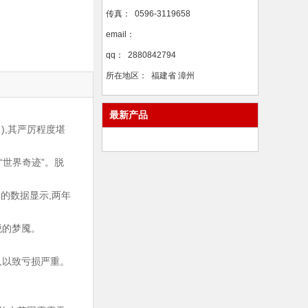
传真：
0596-3119658
email：
qq：
2880842794
所在地区：
福建省 漳州
最新产品
),其严厉程度堪
世界奇迹”。脱
的数据显示,两年
脱的梦魇。
,以致亏损严重。