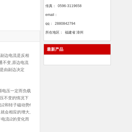
传真：
0596-3119658
email：
qq：
2880842794
所在地区：
福建省 漳州
最新产品
、副边电流是反相
通不变,原边电流
流是由副边决定
源电压一定而负载
电压不变的情况下
2和转子磁动势f
1就会相应的增大,
电流i2的变化而