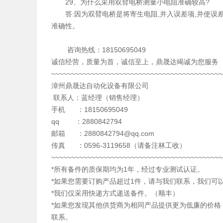
29、为什么采用双臂电桥测量小电阻准确较高?
答:因为双臂电桥是将寄生电阻,并入误差项,并使误差
准确性。
咨询热线：18150695049
诚信经营，质量为首，诚信至上，鼎晟达竭诚
~~~~~~~~~~~~~~~~~~~~~~~~~~~~~~~~~~~~~~~~~~
漳州鼎晟达自动化设备有限公司
联系人：蓝经理（销售经理）
手机 ：18150695049
qq ：2880842794
邮箱 ：
2880842794@qq.com
传真 ：0596-3119658（请备
~~~~~~~~~~~~~~~~~~~~~~~~~~~~~~~~~~~~~~~~~~~
*所有备件的质保期均为1年，经过专业测试认证。
*如果您需要订购产品超过1件，请与我们联系，我们可
*我们仅采用快递方式递送备件。（顺丰）
*如果您发现其他供货商为相同产品提供更为低廉的价
联系。