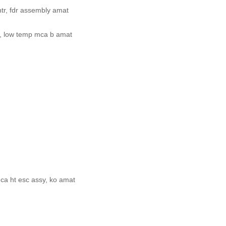
tr, fdr assembly amat
f, low temp mca b amat
ca ht esc assy, ko amat