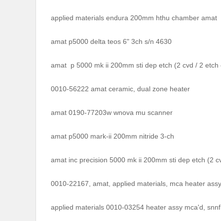
applied materials endura 200mm hthu chamber amat
amat p5000 delta teos 6" 3ch s/n 4630
amat p 5000 mk ii 200mm sti dep etch (2 cvd / 2 etch 
0010-56222 amat ceramic, dual zone heater
amat 0190-77203w wnova mu scanner
amat p5000 mark-ii 200mm nitride 3-ch
amat inc precision 5000 mk ii 200mm sti dep etch (2 cv
0010-22167, amat, applied materials, mca heater ass
applied materials 0010-03254 heater assy mca'd, snnf