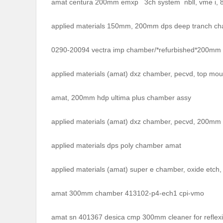
amat centura 200mm emxp 3ch system nbll, vme i, 8
applied materials 150mm, 200mm dps deep tranch c
0290-20094 vectra imp chamber/*refurbished*200mm
applied materials (amat) dxz chamber, pecvd, top mo
amat, 200mm hdp ultima plus chamber assy
applied materials (amat) dxz chamber, pecvd, 200mm
applied materials dps poly chamber amat
applied materials (amat) super e chamber, oxide etc
amat 300mm chamber 413102-p4-ech1 cpi-vmo
amat sn 401367 desica cmp 300mm cleaner for reflex