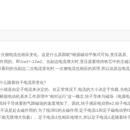
次侧电流也相应变化。这是什么原因呢?根据磁动平衡式可知,变压器原
用的。即i1w1≈-12w2。当副边电流增大时,变压器要维持铁芯中的主磁
看到的当副边二次电流变化时,一次侧电流也相应的原理,所以说原边电
什么随着转子电流而变化?
小就是由定子电流来决定的。在正常情况下,电流的大小决定于负载,当电
。根据电动机基本工作原理中“相对运行”这一概念,转子导体与磁场（电源
转子导体要割气隙磁场的速度增加了。因此,转子感应电动势e2,转子电流i
不说是起去磁作用的,为了抵消f2的去磁作用,定子电流i1和定子磁电动势f
能无限增大负载）。定子电流i1也相应地增大,所以定子电流i1是随着转子