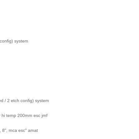
config) system
d / 2 etch config) system
y hi temp 200mm esc jmf
, 8", mca esc" amat