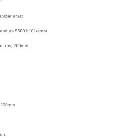
"
hamber amat
 endura 5500 b101/amat
unt rps, 200mm
h, 200mm
ion ,