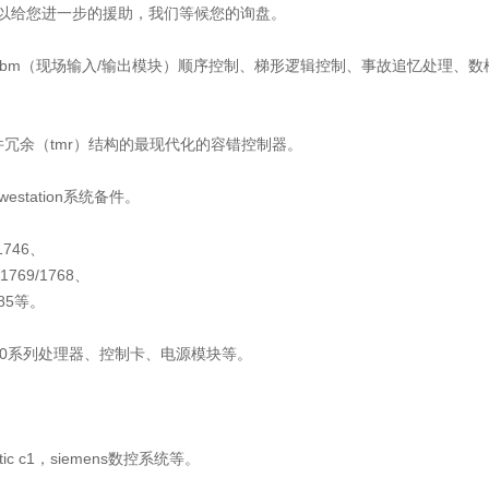
以给您进一步的援助，我们等候您的询盘。
eries系统，fbm（现场输入/输出模块）顺序控制、梯形逻辑控制、事故追忆处理、
于三重模件冗余（tmr）结构的最现代化的容错控制器。
westation系统备件。
/1746、
x/1769/1768、
1785等。
tum 140系列处理器、控制卡、电源模块等。
matic c1，siemens数控系统等。