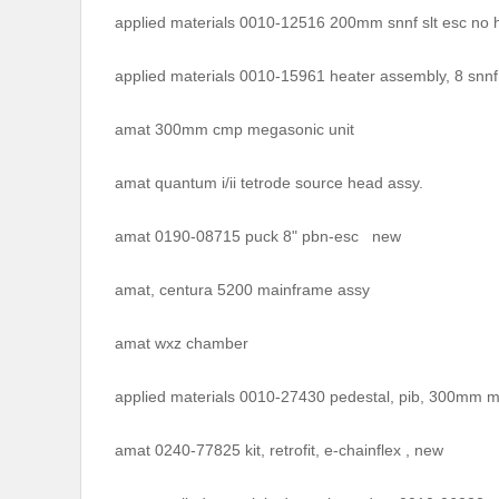
applied materials 0010-12516 200mm snnf slt esc no h
applied materials 0010-15961 heater assembly, 8 snn
amat 300mm cmp megasonic unit
amat quantum i/ii tetrode source head assy.
amat 0190-08715 puck 8" pbn-esc new
amat, centura 5200 mainframe assy
amat wxz chamber
applied materials 0010-27430 pedestal, pib, 300mm m
amat 0240-77825 kit, retrofit, e-chainflex , new