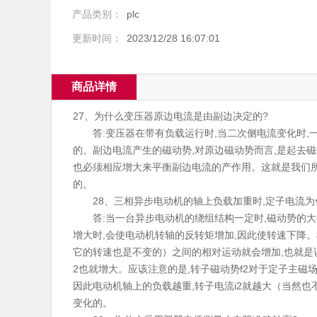
产品类别：
plc
更新时间：
2023/12/28 16:07:01
商品详情
27、为什么变压器原边电流是由副边决定的?
答:变压器在带有负载运行时,当二次侧电流变化时,一
的。副边电流产生的磁动势,对原边磁动势而言,是起去磁作
也必须相应增大来平衡副边电流的产作用。这就是我们所
的。
28、三相异步电动机的轴上负载加重时,定子电流为
答:当一台异步电动机的绕组结构一定时,磁动势的大
增大时,会使电动机转轴的反转矩增加,因此使转速下降
它的转速也是不变的）之间的相对运动就会增加,也就是说
2也就增大。应该注意的是,转子磁动势f2对于定子主磁场
因此电动机轴上的负载越重,转子电流i2就越大（当然也不
变化的。