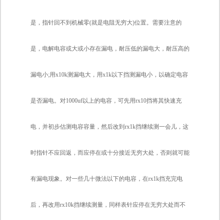
是，指针回不到机械零(就是电阻无穷大)位置。需要注意的
是，电解电容或大或小存在漏电，耐压低的漏电大，耐压高的
漏电小;用x10k测漏电大，用x1k以下挡测漏电小，以确定电容
是否漏电。对1000uf以上的电容，可先用rx10挡将其快速充
电，并初步估测电容容量，然后改到rx1k挡继续测一会儿，这
时指针不应回返，而应停在或十分接近无穷大处，否则就可能
有漏电现象。对一些几十微法以下的电容，在rx1k挡充完电
后，再改用rx10k挡继续测量，同样表针应停在无穷大处而不