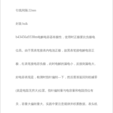
引线间隔:22mm
封装:bulk
b43456a9338m
电解电容器有极性，使用时正极要比负极电
位高。由于黑表笔接表内电池正极，故黑表笔接电解电容正
极，红表笔接电容负极，此时电解的漏电小，反接则漏电大。
好电容表现是，检测时指针偏转—下，然后逐渐返回到机械零
(就是电阻无穷大)位置。指针偏转量与电容量和电阻挡位有
关，容量大偏转量大。实践中要注意规律并积累数据。表头机