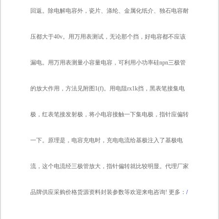
回返。除电解电容外，瓷片、涤纶、金属化纸介、独石电容耐
压都大于40v。用万用表测试，无论那个挡，好电容都不应该
漏电。用万用表测量小容量电容，可利用小功率硅npn三极管
的放大作用，方法见附图1(f)。用电阻rx1k挡，黑表笔接集电
极，红表笔接发射极，将小电容接触一下集电极，指针应偏转
一下。原理是，电容充电时，充电电流给基极注入了基极电
流，这个电流经三极管放大，指针偏转就比较明显。代理厂家
品牌供应采购价格货源资料封装参数等欢迎来电咨询!
更多：
/