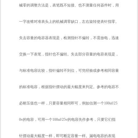
械零的调整方法是，表笔既不短接、也不测量任何器件时，用
一字改锥对准表头上的机械调零缺口，左右旋转使表针指零。
失去容量的电容器表现是，检测指针不偏转，不需放电，迅速
交换一下表笔，指针也不偏转。失去部分容量的电容表现是，
与标准电容比较，指针偏转不到位，可凭经验或参考相同容量
的标准电容，根据指针摆动的最大幅度来判定。参考的电容不
必耐压值也一样，只要容量相同即可，例如估测一个100uf/25
0v的电容，可用一个100uf/25v的电容先作参考，只要它们指
针摆动最大幅度一样，即可断定容量一样。漏电电容的表现