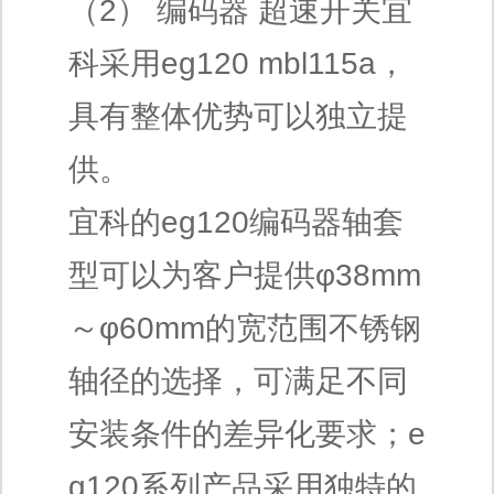
（2） 编码器 超速开关宜
科采用eg120 mbl115a，
具有整体优势可以独立提
供。
宜科的eg120编码器轴套
型可以为客户提供φ38mm
～φ60mm的宽范围不锈钢
轴径的选择，可满足不同
安装条件的差异化要求；e
g120系列产品采用独特的