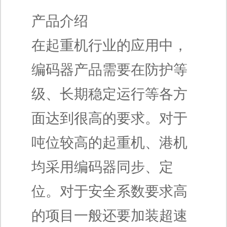
产品介绍
在起重机行业的应用中，
编码器产品需要在防护等
级、长期稳定运行等各方
面达到很高的要求。对于
吨位较高的起重机、港机
均采用编码器同步、定
位。对于安全系数要求高
的项目一般还要加装超速