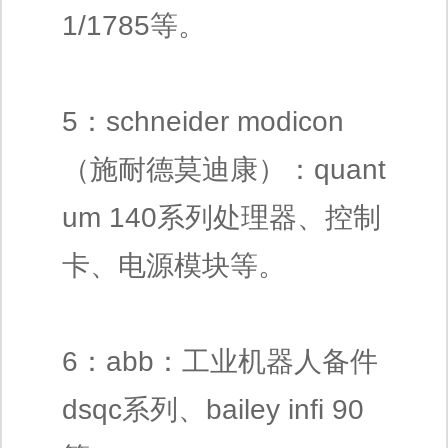
1/1785等。
5：schneider modicon
（施耐德莫迪康）：quant
um 140系列处理器、控制
卡、电源模块等。
6：abb：工业机器人备件
dsqc系列、bailey infi 90