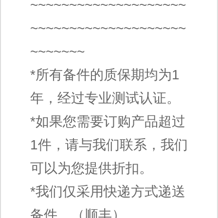
~~~~~~~~~~~~~~~~~~~~
~~~~~~~~~~~~~~~~~~~~
~~~~~~~
*所有备件的质保期均为1
年，经过专业测试认证。
*如果您需要订购产品超过
1件，请与我们联系，我们
可以为您提供折扣。
*我们仅采用快递方式递送
备件。（顺丰）