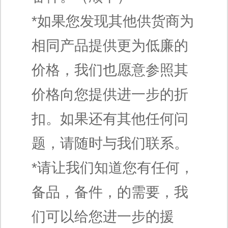
*如果您发现其他供货商为
相同产品提供更为低廉的
价格，我们也愿意参照其
价格向您提供进一步的折
扣。如果还有其他任何问
题，请随时与我们联系。
*请让我们知道您有任何，
备品，备件，的需要，我
们可以给您进一步的援