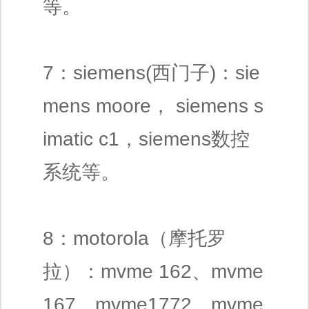
等。
7：siemens(西门子)：sie
mens moore， siemens s
imatic c1，siemens数控
系统等。
8：motorola（摩托罗
拉）：mvme 162、mvme
167、mvme1772、mvme