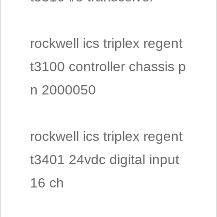
rockwell ics triplex regent
t3100 controller chassis p
n 2000050
rockwell ics triplex regent
t3401 24vdc digital input
16 ch