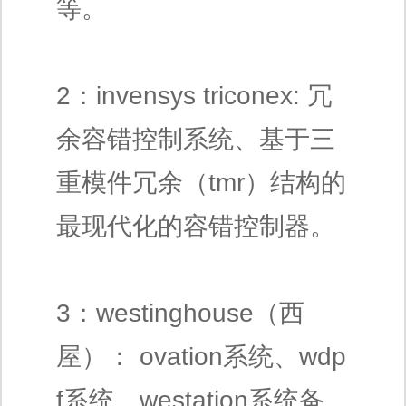
等。
2：invensys triconex: 冗
余容错控制系统、基于三
重模件冗余（tmr）结构的
最现代化的容错控制器。
3：westinghouse（西
屋）： ovation系统、wdp
f系统、westation系统备