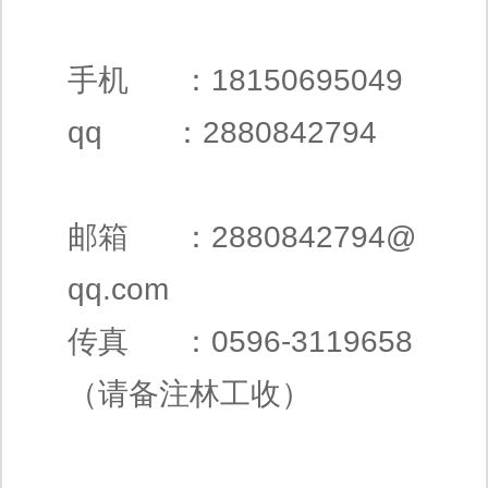
手机 ：18150695049
qq ：2880842794
邮箱 ：
2880842794@
qq.com
传真 ：0596-3119658
（请备注林工收）