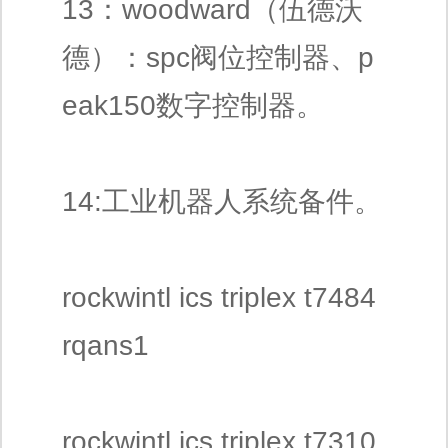
13：woodward（伍德沃
德）：spc阀位控制器、p
eak150数字控制器。
14:工业机器人系统备件。
rockwintl ics triplex t7484
rqans1
rockwintl ics triplex t7310