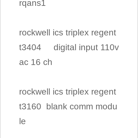
rqans1
rockwell ics triplex regent
t3404 digital input 110v
ac 16 ch
rockwell ics triplex regent
t3160 blank comm modu
le