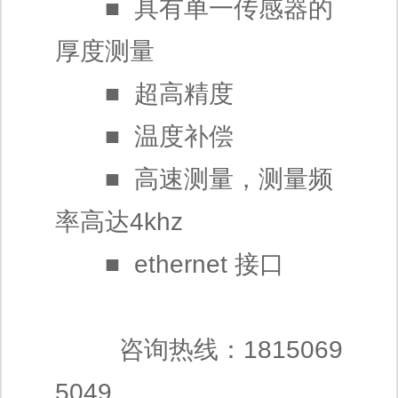
■ 具有单一传感器的
厚度测量
■ 超高精度
■ 温度补偿
■ 高速测量，测量频
率高达4khz
■ ethernet 接口
咨询热线：1815069
5049