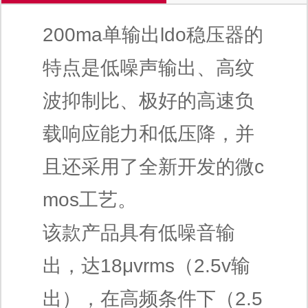
200ma
单输出
ldo
稳压器的
特点是低噪声输出、高纹
波抑制比、极好的高速负
载响应能力和低压降，并
且还采用了全新开发的微
c
mos
工艺。
该款产品具有低噪音输
出，达
18μvrms
（
2.5v
输
出），在高频条件下（
2.5