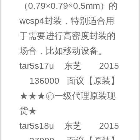
（
0.79
×
0.79
×
0.5mm
）的
wcsp4
封装，特别适合用
于需要进行高密度封装的
场合，比如移动设备。
tar5s17u
东芝
2015
136000
面议
【原装】
★★★㊣
一级代理
原装现
货★
tar5s18u
东芝
2015