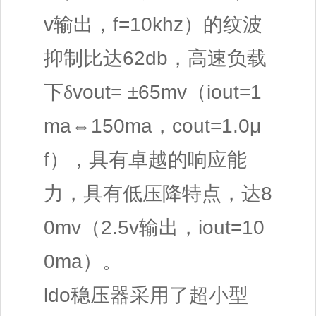
v
输出，
f=10khz
）的纹波
抑制比达
62db
，高速负载
下δ
vout= ±65mv
（
iout=1
ma
⇔
150ma
，
cout=1.0μ
f
），具有卓越的响应能
力，具有低压降特点，达
8
0mv
（
2.5v
输出，
iout=10
0ma
）。
ldo
稳压器采用了超小型