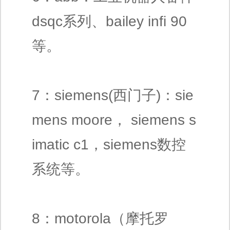
dsqc系列、bailey infi 90
等。
7：siemens(西门子)：sie
mens moore， siemens s
imatic c1，siemens数控
系统等。
8：motorola（摩托罗