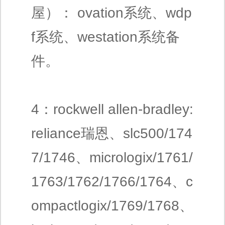
屋）： ovation系统、wdp
f系统、westation系统备
件。
4：rockwell allen-bradley:
reliance瑞恩、slc500/174
7/1746、micrologix/1761/
1763/1762/1766/1764、c
ompactlogix/1769/1768、