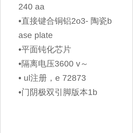
240 aa
•直接键合铜铝2o3- 陶瓷b
ase plate
•平面钝化芯片
•隔离电压3600 v～
• ul注册，e 72873
•门阴极双引脚版本1b