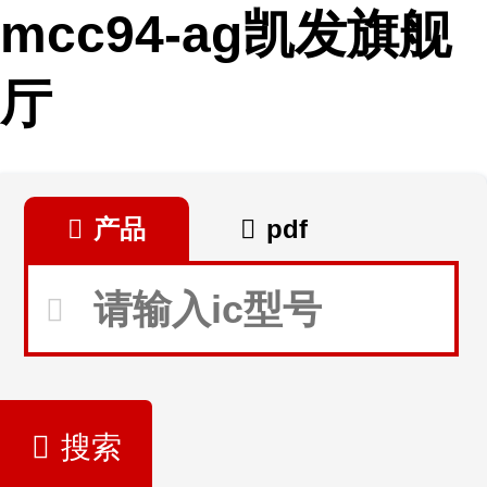
mcc94-ag凯发旗舰
厅
产品
pdf
搜索