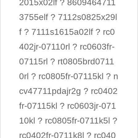
2015x02lf ? 8609464711
3755elf ? 7112s0825x29l
f ? 7111s1615a02lf ? rc0
402jr-07110rl ? rc0603fr-
07115rl ? rt0805brd0711
0rl ? rc0805fr-07115kl ? n
cv47711pdajr2g ? rc0402
fr-07115kl ? rc0603jr-071
10kl ? rc0805fr-0711k5l ?
rc0402fr-0711k8l ? rc040