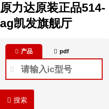
原力达原装正品514-
ag凯发旗舰厅
产品
pdf
搜索