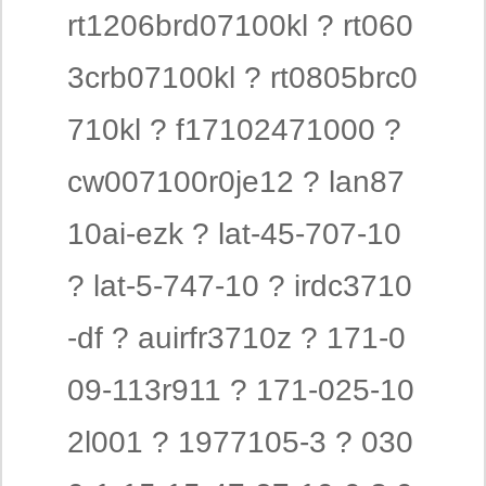
rt1206brd07100kl ? rt060
3crb07100kl ? rt0805brc0
710kl ? f17102471000 ?
cw007100r0je12 ? lan87
10ai-ezk ? lat-45-707-10
? lat-5-747-10 ? irdc3710
-df ? auirfr3710z ? 171-0
09-113r911 ? 171-025-10
2l001 ? 1977105-3 ? 030