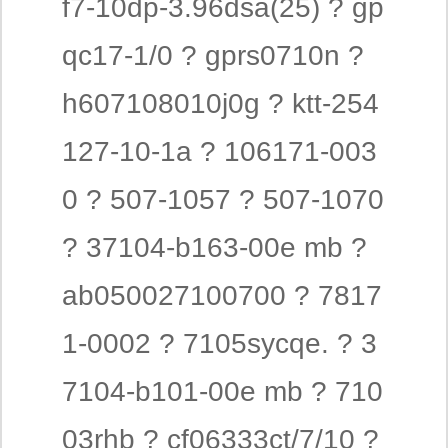
f7-10dp-3.96dsa(25) ? gp
qc17-1/0 ? gprs0710n ?
h607108010j0g ? ktt-254
127-10-1a ? 106171-003
0 ? 507-1057 ? 507-1070
? 37104-b163-00e mb ?
ab050027100700 ? 7817
1-0002 ? 7105sycqe. ? 3
7104-b101-00e mb ? 710
03rhb ? cf06333ct/7/10 ?