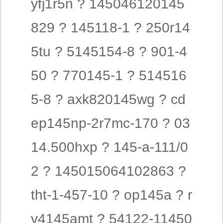
yfj1r5n ? 145046120145
829 ? 145118-1 ? 250r14
5tu ? 5145154-8 ? 901-4
50 ? 770145-1 ? 514516
5-8 ? axk820145wg ? cd
ep145np-2r7mc-170 ? 03
14.500hxp ? 145-a-111/0
2 ? 145015064102863 ?
tht-1-457-10 ? op145a ? r
v4145amt ? 54122-11450