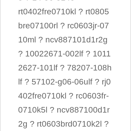
rt0402fre0710kl ? rt0805
bre07100rl ? rc0603jr-07
10ml ? ncv887101d1r2g
? 10022671-002lf ? 1011
2627-101lf ? 78207-108h
lf ? 57102-g06-06ulf ? rj0
402fre0710kl ? rc0603fr-
0710k5l ? ncv887100d1r
2g ? rt0603brd0710k2l ?