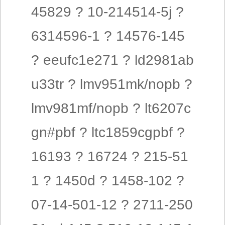
45829 ? 10-214514-5j ?
6314596-1 ? 14576-145
? eeufc1e271 ? ld2981ab
u33tr ? lmv951mk/nopb ?
lmv981mf/nopb ? lt6207c
gn#pbf ? ltc1859cgpbf ?
16193 ? 16724 ? 215-51
1 ? 1450d ? 1458-102 ?
07-14-501-12 ? 2711-250