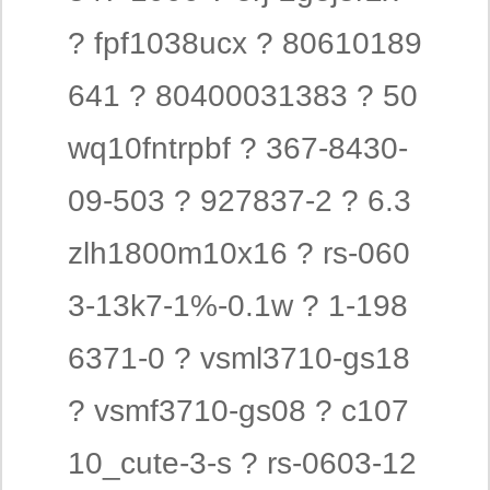
? fpf1038ucx ? 80610189
641 ? 80400031383 ? 50
wq10fntrpbf ? 367-8430-
09-503 ? 927837-2 ? 6.3
zlh1800m10x16 ? rs-060
3-13k7-1%-0.1w ? 1-198
6371-0 ? vsml3710-gs18
? vsmf3710-gs08 ? c107
10_cute-3-s ? rs-0603-12