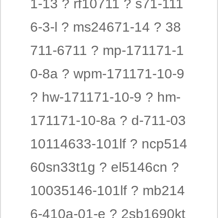
1-13 ? rf10711 ? s71-111
6-3-l ? ms24671-14 ? 38
711-6711 ? mp-171171-1
0-8a ? wpm-171171-10-9
? hw-171171-10-9 ? hm-
171171-10-8a ? d-711-03
10114633-101lf ? ncp514
60sn33t1g ? el5146cn ?
10035146-101lf ? mb214
6-410a-01-e ? 2sb1690kt