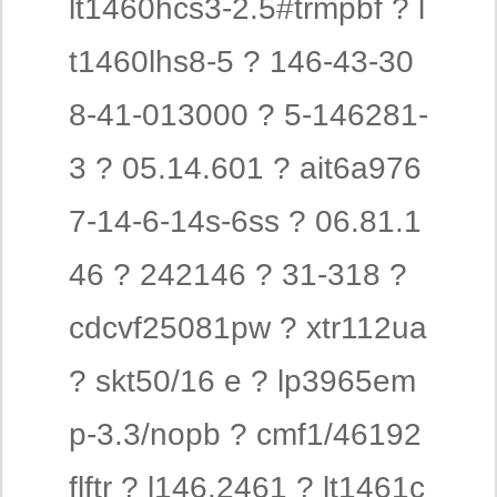
lt1460hcs3-2.5#trmpbf ? l
t1460lhs8-5 ? 146-43-30
8-41-013000 ? 5-146281-
3 ? 05.14.601 ? ait6a976
7-14-6-14s-6ss ? 06.81.1
46 ? 242146 ? 31-318 ?
cdcvf25081pw ? xtr112ua
? skt50/16 e ? lp3965em
p-3.3/nopb ? cmf1/46192
flftr ? l146.2461 ? lt1461c