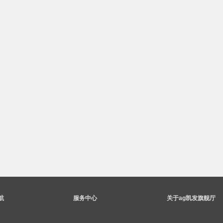
航
服务中心
关于ag凯发旗舰厅