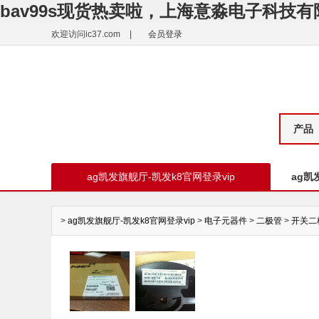
bav99s现货热卖啦，上海意淼电子科技有
欢迎访问ic37.com
|
会员登录
产品
ag凯发旗舰厅-凯发k8官网登录vip
ag凯
>
ag凯发旗舰厅-凯发k8官网登录vip
>
电子元器件
>
二极管
>
开关二