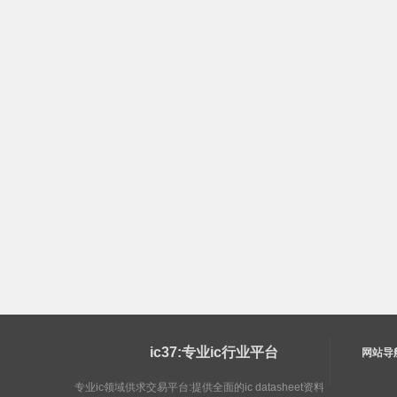
ic37:专业ic行业平台
网站导
专业ic领域供求交易平台:提供全面的ic datasheet资料