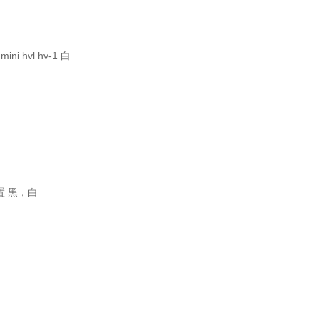
mini hvl hv-1 白
 位置 黑，白