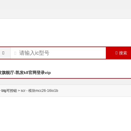
搜索
发旗舰厅-凯发k8官网登录vip
>
btg可控硅
> scr - 模块mcc26-16io1b