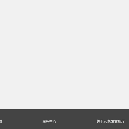
航
服务中心
关于ag凯发旗舰厅