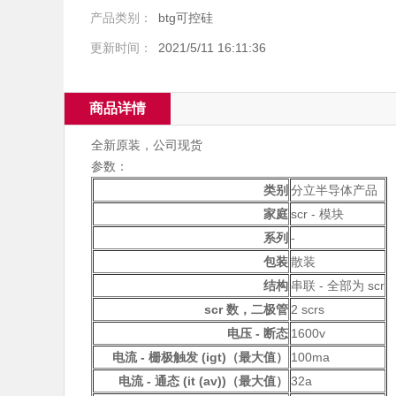
产品类别：
btg可控硅
更新时间：
2021/5/11 16:11:36
商品详情
全新原装，公司现货
参数：
类别
分立半导体产品
家庭
scr - 模块
系列
-
包装
散装
结构
串联 - 全部为 scr
scr 数，二极管
2 scrs
电压 - 断态
1600v
电流 - 栅极触发 (igt)（最大值）
100ma
电流 - 通态 (it (av))（最大值）
32a