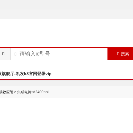
搜索
发旗舰厅-凯发k8官网登录vip
场效应管
> 集成电路sd2400api