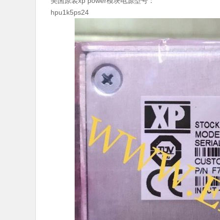
美国原装xp power模块电源型号：
hpu1k5ps24