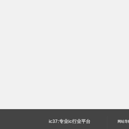
ic37:专业ic行业平台
网站导