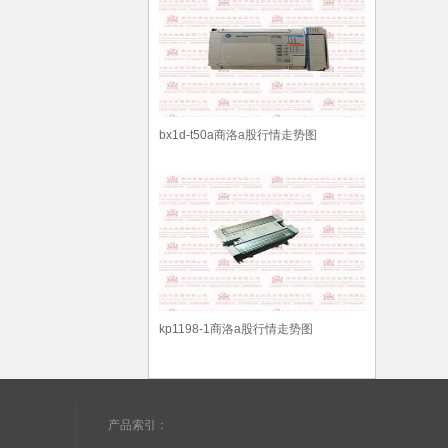
bx1d-t50a商洛a股行情走势图
kp1198-1商洛a股行情走势图
产品索引：