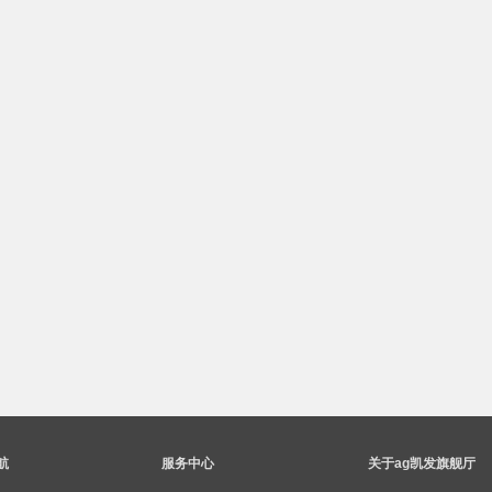
航
服务中心
关于ag凯发旗舰厅