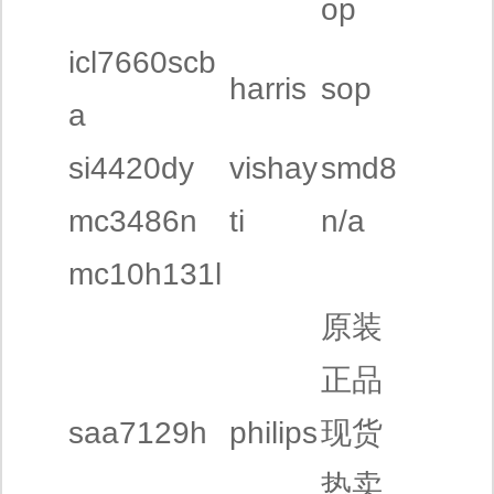
op
icl7660scb
harris
sop
a
si4420dy
vishay
smd8
mc3486n
ti
n/a
mc10h131l
原装
正品
saa7129h
philips
现货
热卖