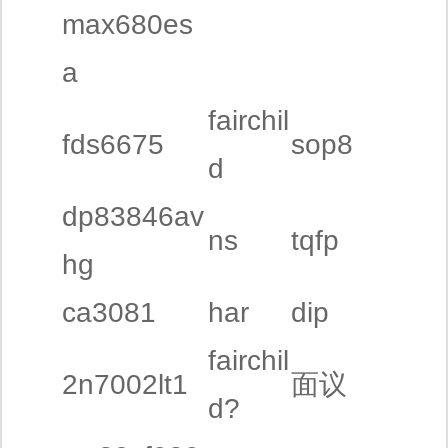
max680es
a
fairchil
fds6675
sop8
d
dp83846av
ns
tqfp
hg
ca3081
har
dip
fairchil
2n7002lt1
面议
d?