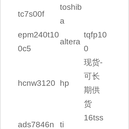
toshib
tc7s00f
a
epm240t10
tqfp10
altera
0c5
0
现货-
可长
hcnw3120
hp
期供
货
16tss
ads7846n
ti