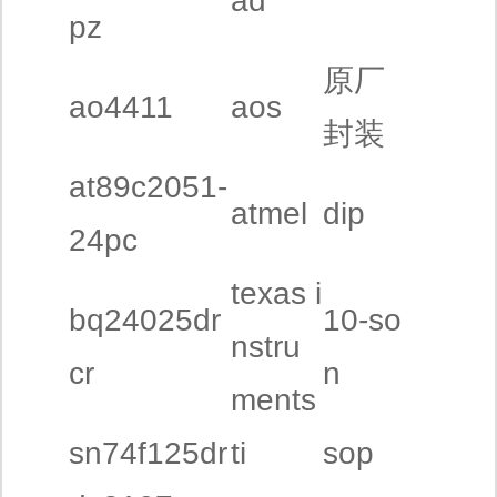
ad
pz
原厂
ao4411
aos
封装
at89c2051-
atmel
dip
24pc
texas i
bq24025dr
10-so
nstru
cr
n
ments
sn74f125dr
ti
sop