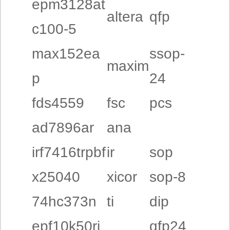
epm3128at
altera
qfp
c100-5
max152ea
ssop-
maxim
p
24
fds4559
fsc
pcs
ad7896ar
ana
irf7416trpbf
ir
sop
x25040
xicor
sop-8
74hc373n
ti
dip
epf10k50ri
qfp24