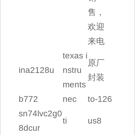
售，
欢迎
来电
texas i
原厂
ina2128u
nstru
封装
ments
b772
nec
to-126
sn74lvc2g0
ti
us8
8dcur