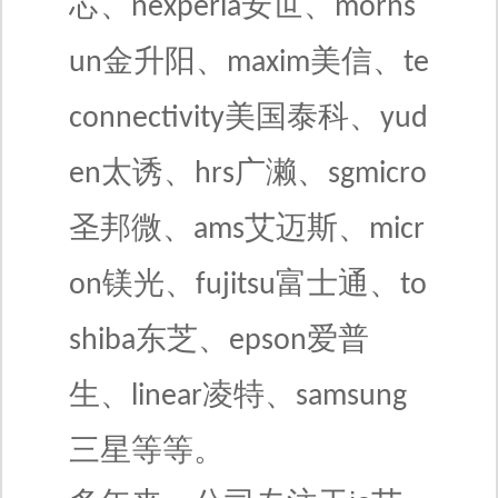
芯、
安世、
nexperia
morns
金升阳、
美信、
un
maxim
te
美国泰科、
connectivity
yud
太诱、
广濑、
en
hrs
sgmicro
圣邦微、
艾迈斯、
ams
micr
镁光、
富士通、
on
fujitsu
to
东芝、
爱普
shiba
epson
生、
凌特、
linear
samsung
三星
等等。