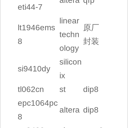
altera
qfp
eti44-7
linear
lt1946ems
原厂
techn
8
封装
ology
silicon
si9410dy
ix
tl062cn
st
dip8
epc1064pc
altera
dip8
8