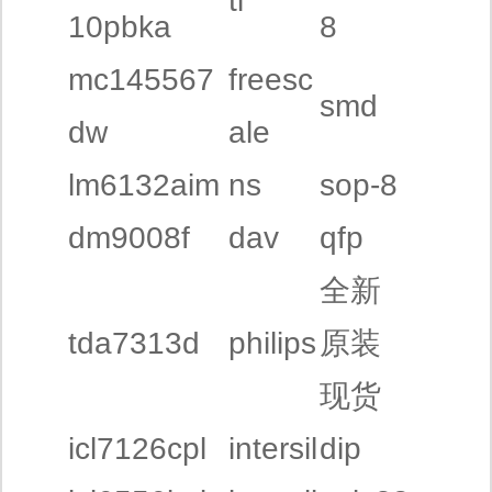
ti
10pbka
8
mc145567
freesc
smd
dw
ale
lm6132aim
ns
sop-8
dm9008f
dav
qfp
全新
tda7313d
philips
原装
现货
icl7126cpl
intersil
dip