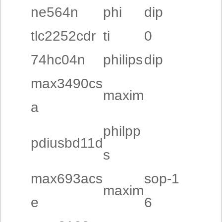
ne564n
phi
dip
tlc2252cdr
ti
0
74hc04n
philips
dip
max3490cs
maxim
a
philpp
pdiusbd11d
s
max693acs
sop-1
maxim
e
6