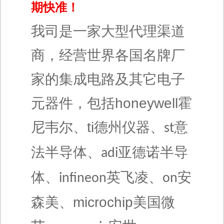
期快准！
我司是一家大型代理渠道
商，经营世界各国名牌厂
家的集成电路及其它电子
元器件，包括honeywell
霍
尼韦尔
、ti
德州仪器、
意
st
法半导体、
亚德诺半导
adi
体、
英飞凌、
安
infineon
on
森美
、
microchip
美国微