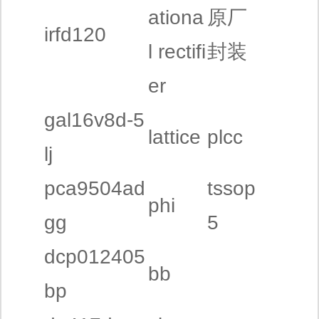
ationa
原厂
irfd120
l rectifi
封装
er
gal16v8d-5
lattice
plcc
lj
pca9504ad
tssop
phi
gg
5
dcp012405
bb
bp