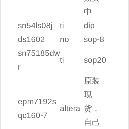
中
sn54ls08j
ti
dip
ds1602
no
sop-8
sn75185dw
ti
sop20
r
原装
现
epm7192s
altera
货，
qc160-7
自己