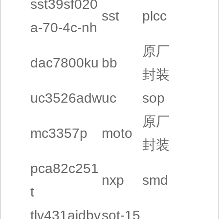
sst39sf020
sst
plcc
a-70-4c-nh
原厂
dac7800ku
bb
封装
uc3526adw
uc
sop
原厂
mc3357p
moto
封装
pca82c251
nxp
smd
t
tlv431aidbv
sot-15