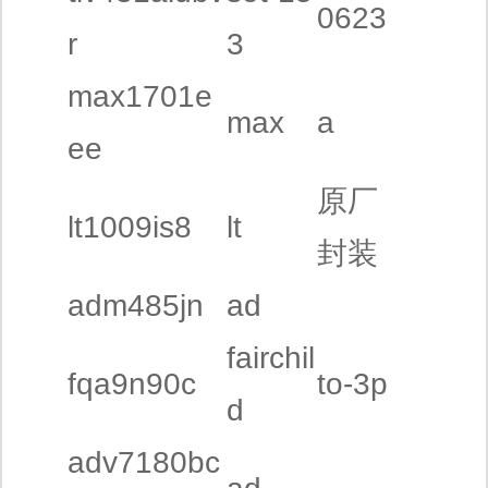
0623
r
3
max1701e
max
a
ee
原厂
lt1009is8
lt
封装
adm485jn
ad
fairchil
fqa9n90c
to-3p
d
adv7180bc