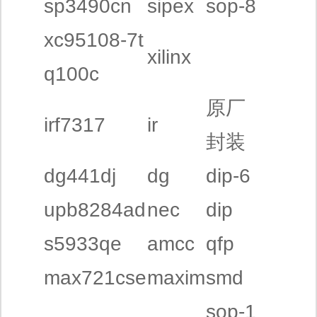
sp3490cn
sipex
sop-8
xc95108-7t
xilinx
q100c
原厂
irf7317
ir
封装
dg441dj
dg
dip-6
upb8284ad
nec
dip
s5933qe
amcc
qfp
max721cse
maxim
smd
sop-1