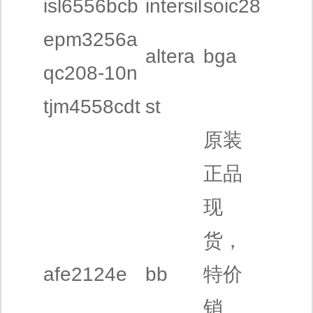
isl6556bcb
intersil
soic28
epm3256a
altera
bga
qc208-10n
tjm4558cdt
st
原装
正品
现
货，
afe2124e
bb
特价
销