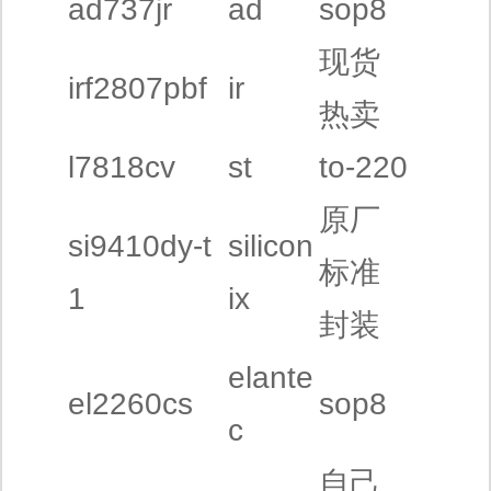
ad737jr
ad
sop8
现货
irf2807pbf
ir
热卖
l7818cv
st
to-220
原厂
si9410dy-t
silicon
标准
1
ix
封装
elante
el2260cs
sop8
c
自己