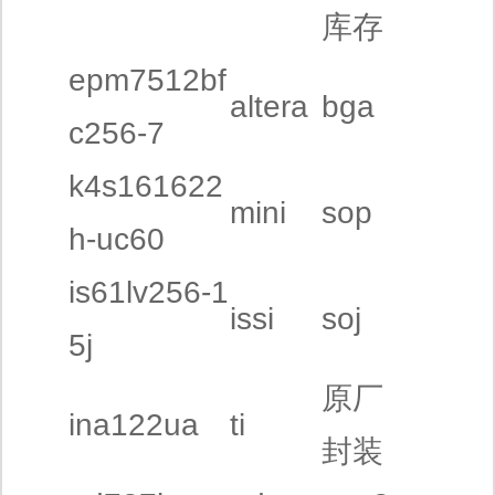
库存
epm7512bf
altera
bga
c256-7
k4s161622
mini
sop
h-uc60
is61lv256-1
issi
soj
5j
原厂
ina122ua
ti
封装