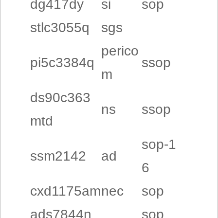
dg417dy
si
sop
stlc3055q
sgs
perico
pi5c3384q
ssop
m
ds90c363
ns
ssop
mtd
sop-1
ssm2142
ad
6
cxd1175am
nec
sop
ads7844n
sop