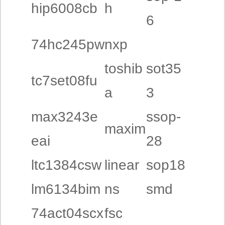
hip6008cb
h
6
74hc245pw
nxp
toshib
sot35
tc7set08fu
a
3
max3243e
ssop-
maxim
eai
28
ltc1384csw
linear
sop18
lm6134bim
ns
smd
74act04scx
fsc