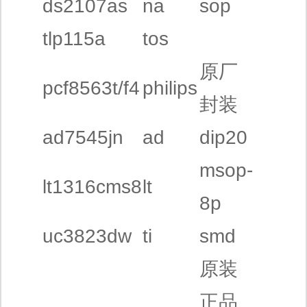
ds2107as
na
sop
tlp115a
tos
原厂
pcf8563t/f4
philips
封装
ad7545jn
ad
dip20
msop-
lt1316cms8
lt
8p
uc3823dw
ti
smd
原装
正品