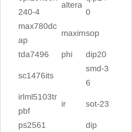
altera
240-4
0
max780dc
maxim
sop
ap
tda7496
phi
dip20
smd-3
sc1476its
6
irlml5103tr
ir
sot-23
pbf
ps2561
dip