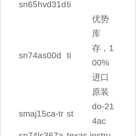
sn65hvd31d
ti
优势
库
存，1
sn74as00d
ti
00%
进口
原装
do-21
smaj15ca-tr
st
4ac
sn74ls367a
texas instru