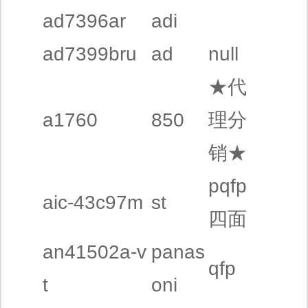
ad7396ar
adi
ad7399bru
ad
null
★代
a1760
850
理分
销★
pqfp
aic-43c97m
st
四面
an41502a-v
panas
qfp
t
oni