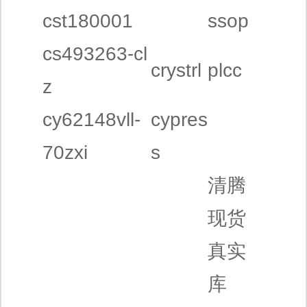
cst180001
ssop
cs493263-cl
crystrl
plcc
z
cy62148vll-
cypres
70zxi
s
清腾
现货
真实
库