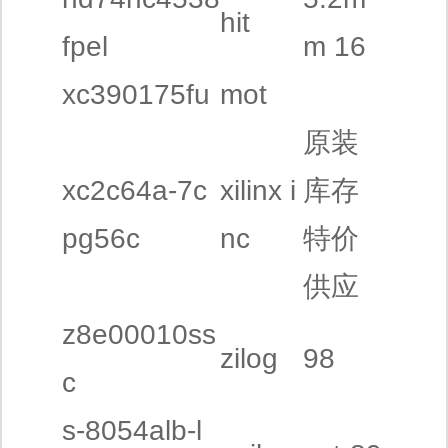
hit
fpel
m 16
xc390175fu
mot
原装
xc2c64a-7c
xilinx i
库存
pg56c
nc
特价
供应
z8e00010ss
zilog
98
c
s-8054alb-l