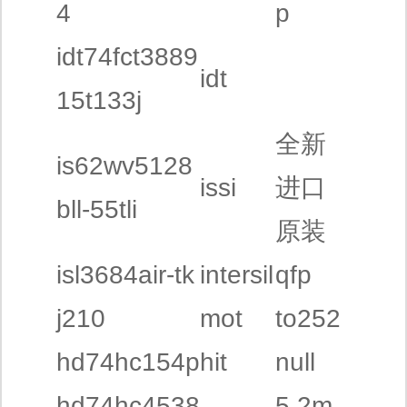
4
p
idt74fct3889
idt
15t133j
全新
is62wv5128
issi
进口
bll-55tli
原装
isl3684air-tk
intersil
qfp
j210
mot
to252
hd74hc154p
hit
null
hd74hc4538
5.2m