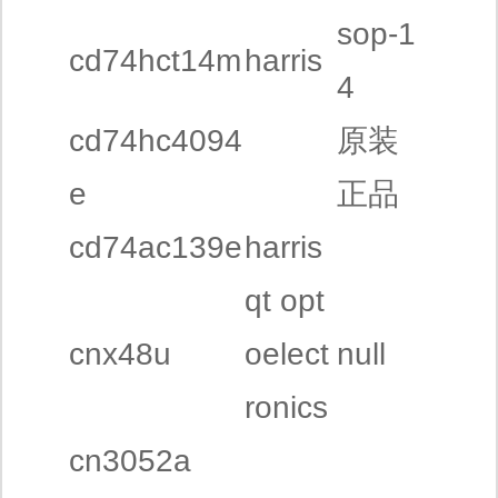
sop-1
cd74hct14m
harris
4
cd74hc4094
原装
e
正品
cd74ac139e
harris
qt opt
cnx48u
oelect
null
ronics
cn3052a