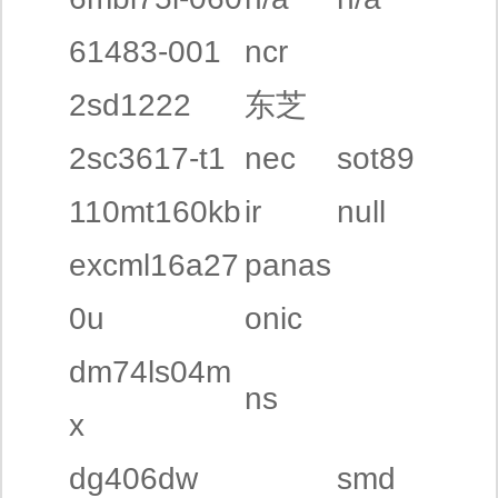
61483-001
ncr
2sd1222
东芝
2sc3617-t1
nec
sot89
110mt160kb
ir
null
excml16a27
panas
0u
onic
dm74ls04m
ns
x
dg406dw
smd