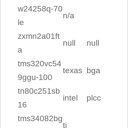
w24258q-70
n/a
le
zxmn2a01ft
null
null
a
tms320vc54
texas
bga
9ggu-100
tn80c251sb
intel
plcc
16
tms34082bg
ti