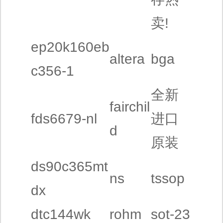
卖!
ep20k160eb
altera
bga
c356-1
全新
fairchil
fds6679-nl
进口
d
原装
ds90c365mt
ns
tssop
dx
dtc144wk
rohm
sot-23