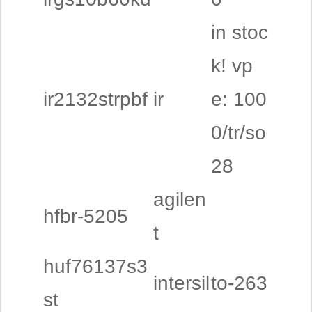
in stoc
k! vp
ir2132strpbf
ir
e: 100
0/tr/so
28
agilen
hfbr-5205
t
huf76137s3
intersil
to-263
st