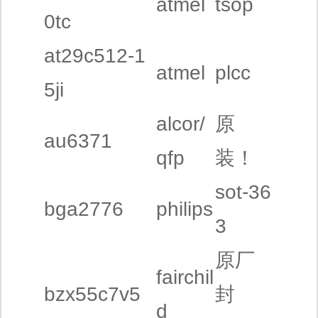
atmel
tsop
0tc
at29c512-1
atmel
plcc
5ji
alcor/
原
au6371
qfp
装！
sot-36
bga2776
philips
3
原厂
fairchil
bzx55c7v5
封
d