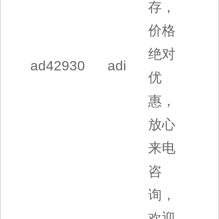
存，
价格
绝对
ad42930
adi
优
惠，
放心
来电
咨
询，
欢迎