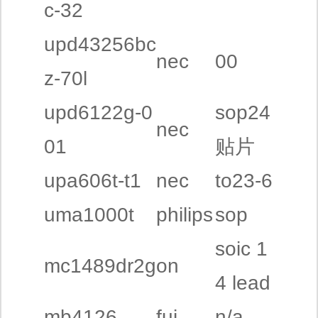
c-32
upd43256bc
nec
00
z-70l
upd6122g-0
sop24
nec
01
贴片
upa606t-t1
nec
to23-6
uma1000t
philips
sop
soic 1
mc1489dr2g
on
4 lead
mb4126
fuj
n/a