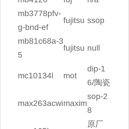
mb3778pfv-
fujitsu
ssop
g-bnd-ef
mb81c68a-3
fujitsu
null
5
dip-1
mc10134l
mot
6/陶瓷
sop-2
max263acwi
maxim
8
原厂