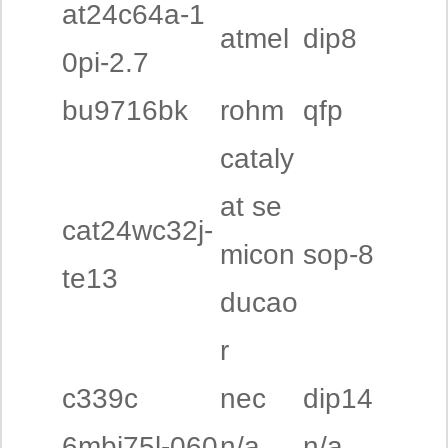
at24c64a-1
atmel
dip8
0pi-2.7
bu9716bk
rohm
qfp
cataly
at se
cat24wc32j-
micon
sop-8
te13
ducao
r
c339c
nec
dip14
6mbi75l-060
n/a
n/a