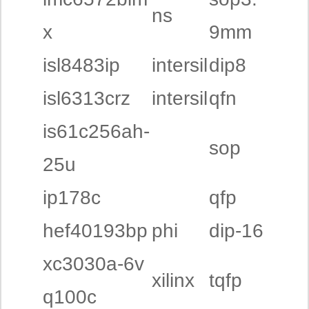
ns
x
9mm
isl8483ip
intersil
dip8
isl6313crz
intersil
qfn
is61c256ah-
sop
25u
ip178c
qfp
hef40193bp
phi
dip-16
xc3030a-6v
xilinx
tqfp
q100c