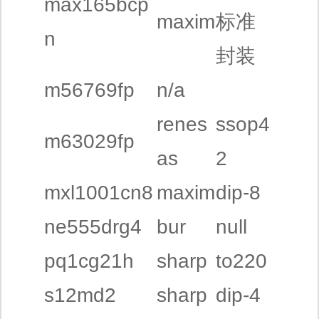
max165bcp
maxim
标准
n
封装
m56769fp
n/a
renes
ssop4
m63029fp
as
2
mxl1001cn8
maxim
dip-8
ne555drg4
bur
null
pq1cg21h
sharp
to220
s12md2
sharp
dip-4