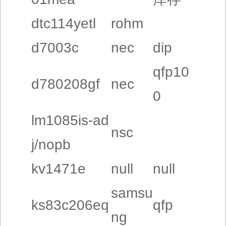
dtc114yetl
rohm
d7003c
nec
dip
qfp10
d780208gf
nec
0
lm1085is-ad
nsc
j/nopb
kv1471e
null
null
samsu
ks83c206eq
qfp
ng