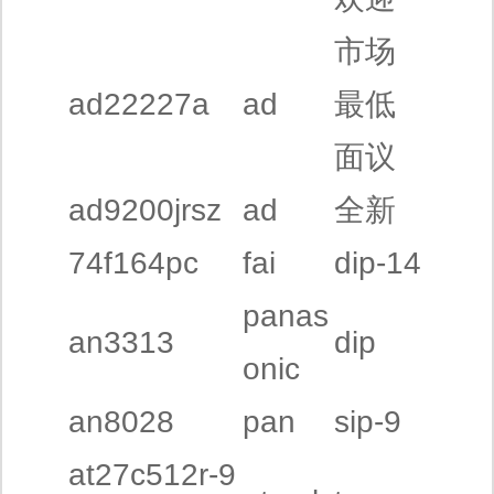
市场
ad22227a
ad
最低
面议
ad9200jrsz
ad
全新
74f164pc
fai
dip-14
panas
an3313
dip
onic
an8028
pan
sip-9
at27c512r-9