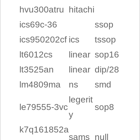
hvu300atru
hitachi
ics69c-36
ssop
ics950202cf
ics
tssop
lt6012cs
linear
sop16
lt3525an
linear
dip/28
lm4809ma
ns
smd
legerit
le79555-3vc
sop8
y
k7q161852a
sams
null