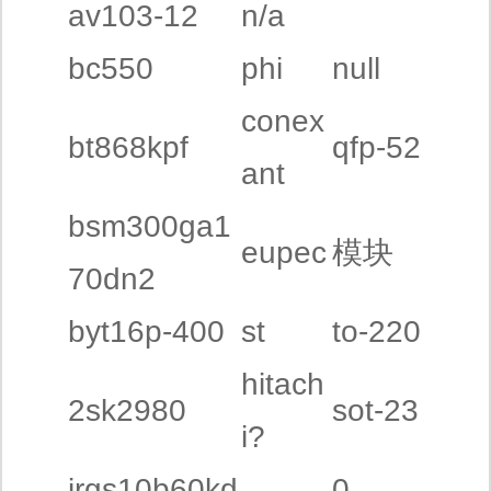
av103-12
n/a
bc550
phi
null
conex
bt868kpf
qfp-52
ant
bsm300ga1
eupec
模块
70dn2
byt16p-400
st
to-220
hitach
2sk2980
sot-23
i?
irgs10b60kd
0