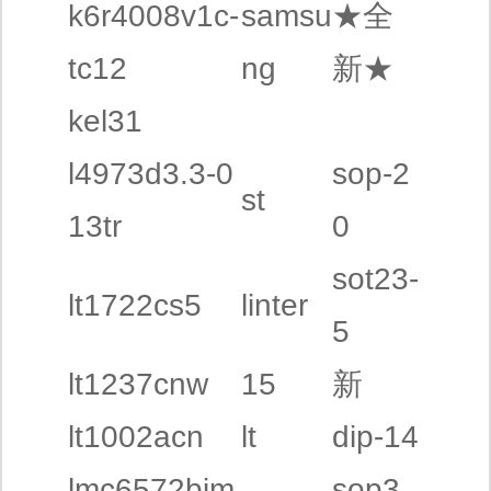
k6r4008v1c-
samsu
★全
tc12
ng
新★
kel31
l4973d3.3-0
sop-2
st
13tr
0
sot23-
lt1722cs5
linter
5
lt1237cnw
15
新
lt1002acn
lt
dip-14
lmc6572bim
sop3.