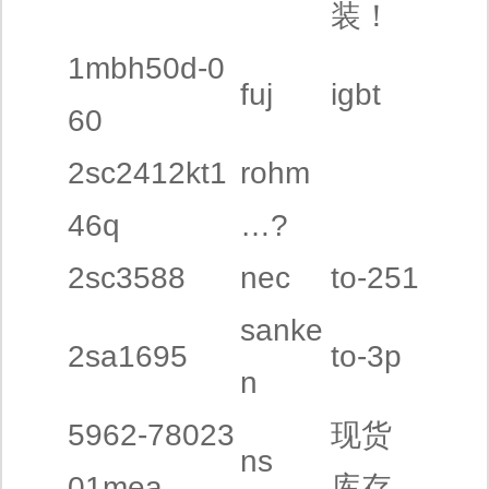
装！
1mbh50d-0
fuj
igbt
60
2sc2412kt1
rohm
46q
…?
2sc3588
nec
to-251
sanke
2sa1695
to-3p
n
5962-78023
现货
ns
01mea
库存