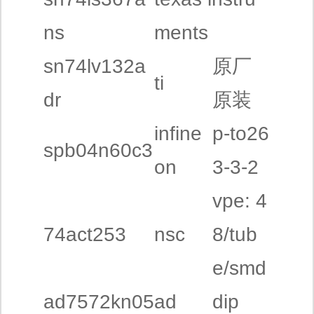
ns
ments
sn74lv132a
原厂
ti
dr
原装
infine
p-to26
spb04n60c3
on
3-3-2
vpe: 4
74act253
nsc
8/tub
e/smd
ad7572kn05
ad
dip