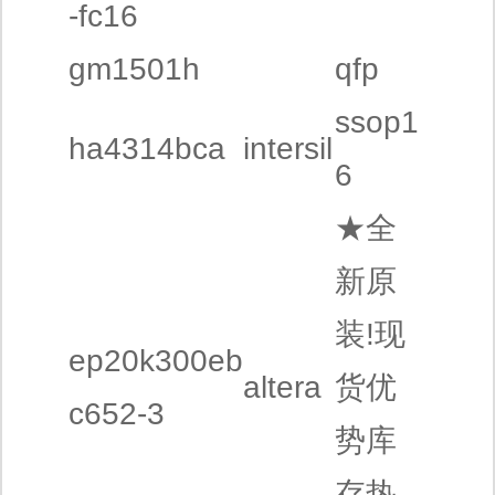
-fc16
gm1501h
qfp
ssop1
ha4314bca
intersil
6
★全
新原
装!现
ep20k300eb
altera
货优
c652-3
势库
存热