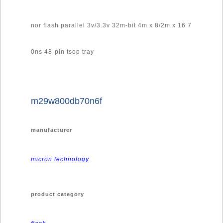
nor flash parallel 3v/3.3v 32m-bit 4m x 8/2m x 16 7
0ns 48-pin tsop tray
m29w800db70n6f
manufacturer
micron technology
product category