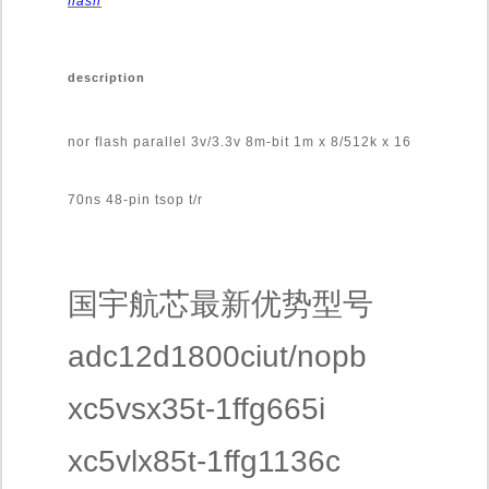
flash
description
nor flash parallel 3v/3.3v 8m-bit 1m x 8/512k x 16
70ns 48-pin tsop t/r
国宇航芯最新优势型号
adc12d1800ciut/nopb
xc5vsx35t-1ffg665i
xc5vlx85t-1ffg1136c