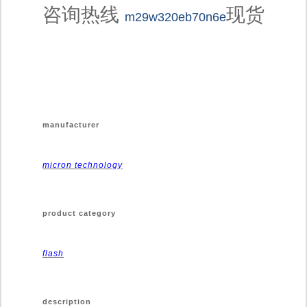
咨询热线
现货
m29w320eb70n6e
manufacturer
micron technology
product category
flash
description