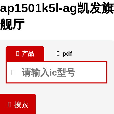
ap1501k5l-ag凯发旗
舰厅
产品
pdf
搜索