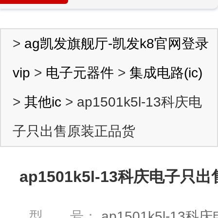
>
ag凯发旗舰厅-凯发k8官网登录
vip
>
电子元器件
>
集成电路(ic)
>
其他ic
> ap1501k5l-13科庆电
子只出售原装正品货
ap1501k5l-13科庆电子
型 号：
ap1501k5l-1