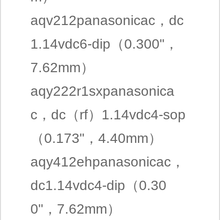
aqv212panasonicac，dc
1.14vdc6-dip（0.300"，
7.62mm）
aqy222r1sxpanasonica
c，dc（rf）1.14vdc4-sop
（0.173"，4.40mm）
aqy412ehpanasonicac，
dc1.14vdc4-dip（0.30
0"，7.62mm）