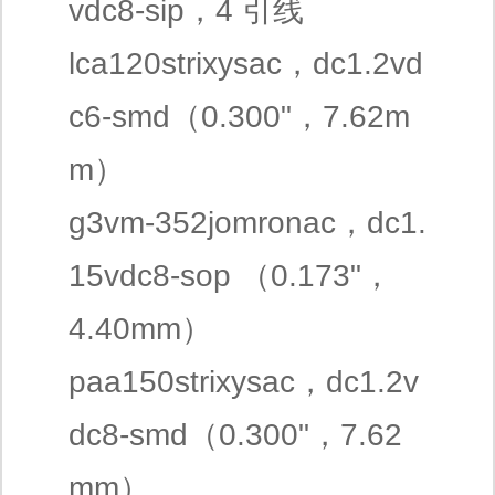
vdc8-sip，4 引线
lca120strixysac，dc1.2vd
c6-smd（0.300"，7.62m
m）
g3vm-352jomronac，dc1.
15vdc8-sop （0.173"，
4.40mm）
paa150strixysac，dc1.2v
dc8-smd（0.300"，7.62
mm）