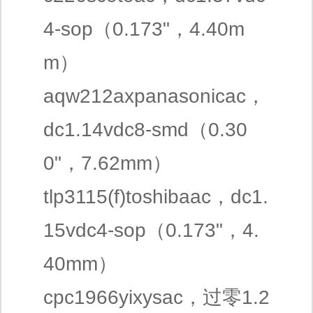
4-sop（0.173"，4.40m
m）
aqw212axpanasonicac，
dc1.14vdc8-smd（0.30
0"，7.62mm）
tlp3115(f)toshibaac，dc1.
15vdc4-sop（0.173"，4.
40mm）
cpc1966yixysac，过零1.2