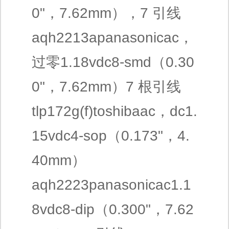
0"，7.62mm），7 引线
aqh2213apanasonicac，
过零1.18vdc8-smd（0.30
0"，7.62mm）7 根引线
tlp172g(f)toshibaac，dc1.
15vdc4-sop（0.173"，4.
40mm）
aqh2223panasonicac1.1
8vdc8-dip（0.300"，7.62