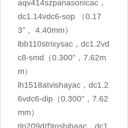
aqv414szpanasonicac，
dc1.14vdc6-sop （0.17
3"， 4.40mm）
lbb110strixysac，dc1.2vd
c8-smd（0.300"，7.62m
m）
lh1518atvishayac，dc1.2
6vdc6-dip（0.300"，7.62
mm）
tlp209d(f)toshibaac，dc1.