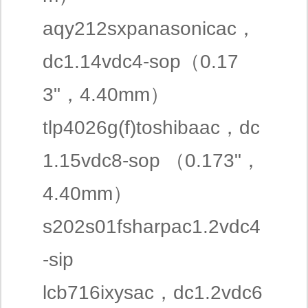
aqy212sxpanasonicac，
dc1.14vdc4-sop（0.17
3"，4.40mm）
tlp4026g(f)toshibaac，dc
1.15vdc8-sop （0.173"，
4.40mm）
s202s01fsharpac1.2vdc4
-sip
lcb716ixysac，dc1.2vdc6