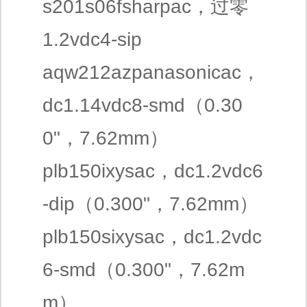
s201s06fsharpac，过零
1.2vdc4-sip
aqw212azpanasonicac，
dc1.14vdc8-smd（0.30
0"，7.62mm）
plb150ixysac，dc1.2vdc6
-dip（0.300"，7.62mm）
plb150sixysac，dc1.2vdc
6-smd（0.300"，7.62m
m）