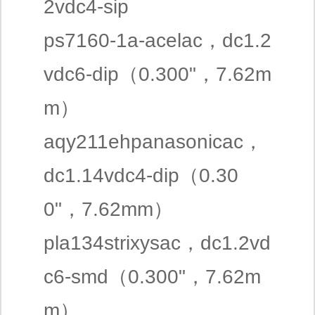
2vdc4-sip
ps7160-1a-acelac，dc1.2
vdc6-dip（0.300"，7.62m
m）
aqy211ehpanasonicac，
dc1.14vdc4-dip（0.30
0"，7.62mm）
pla134strixysac，dc1.2vd
c6-smd（0.300"，7.62m
m）