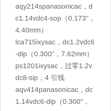
aqy214spanasonicac，d
c1.14vdc4-sop（0.173"，
4.40mm）
lca715ixysac，dc1.2vdc6
-dip（0.300"，7.62mm）
ps1201ixysac，过零1.2v
dc8-sip，4 引线
aqv414panasonicac，dc
1.14vdc6-dip（0.300"，