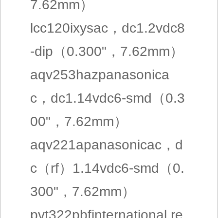
7.62mm）
lcc120ixysac，dc1.2vdc8
-dip（0.300"，7.62mm）
aqv253hazpanasonica
c，dc1.14vdc6-smd（0.3
00"，7.62mm）
aqv221apanasonicac，d
c（rf）1.14vdc6-smd（0.
300"，7.62mm）
pvt322pbfinternational re