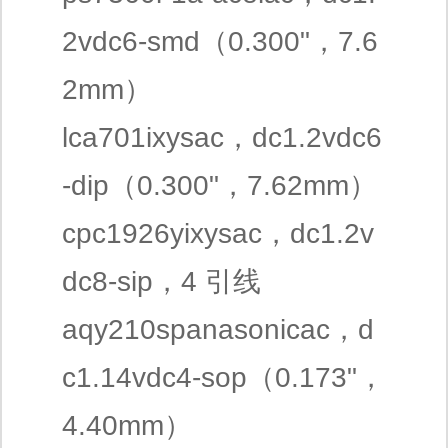
2vdc6-smd（0.300"，7.6
2mm）
lca701ixysac，dc1.2vdc6
-dip（0.300"，7.62mm）
cpc1926yixysac，dc1.2v
dc8-sip，4 引线
aqy210spanasonicac，d
c1.14vdc4-sop（0.173"，
4.40mm）