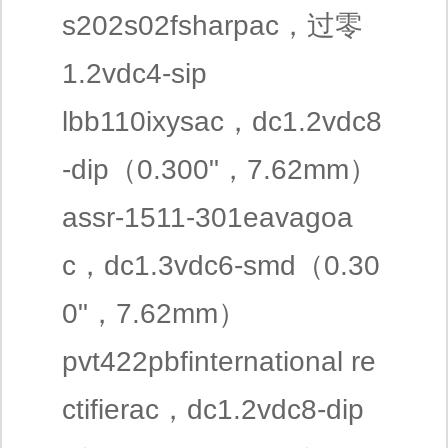
s202s02fsharpac，过零
1.2vdc4-sip
lbb110ixysac，dc1.2vdc8
-dip（0.300"，7.62mm）
assr-1511-301eavagoa
c，dc1.3vdc6-smd（0.30
0"，7.62mm）
pvt422pbfinternational re
ctifierac，dc1.2vdc8-dip