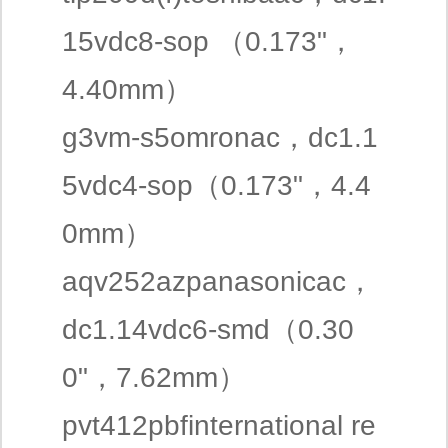
15vdc8-sop （0.173"，
4.40mm）
g3vm-s5omronac，dc1.1
5vdc4-sop（0.173"，4.4
0mm）
aqv252azpanasonicac，
dc1.14vdc6-smd（0.30
0"，7.62mm）
pvt412pbfinternational re