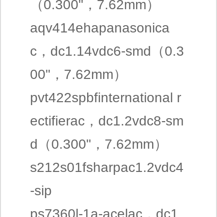
（0.300"，7.62mm）
aqv414ehapanasonica
c，dc1.14vdc6-smd（0.3
00"，7.62mm）
pvt422spbfinternational r
ectifierac，dc1.2vdc8-sm
d（0.300"，7.62mm）
s212s01fsharpac1.2vdc4
-sip
ps7360l-1a-acelac，dc1.