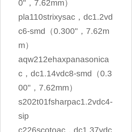
0"，7.62mm）
pla110strixysac，dc1.2vd
c6-smd（0.300"，7.62m
m）
aqw212ehaxpanasonica
c，dc1.14vdc8-smd（0.3
00"，7.62mm）
s202t01fsharpac1.2vdc4-
sip
c226scotoac，dc1.37vdc