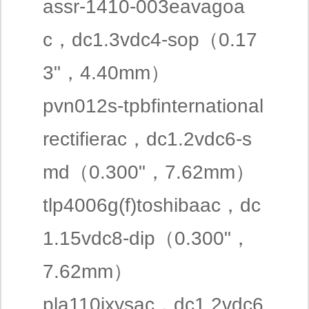
assr-1410-003eavagoa
c，dc1.3vdc4-sop（0.17
3"，4.40mm）
pvn012s-tpbfinternational
rectifierac，dc1.2vdc6-s
md（0.300"，7.62mm）
tlp4006g(f)toshibaac，dc
1.15vdc8-dip（0.300"，
7.62mm）
pla110ixysac，dc1.2vdc6