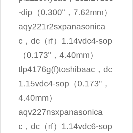
-dip（0.300"，7.62mm）
aqy221r2sxpanasonica
c，dc（rf）1.14vdc4-sop
（0.173"，4.40mm）
tlp4176g(f)toshibaac，dc
1.15vdc4-sop（0.173"，
4.40mm）
aqv227nsxpanasonica
c，dc（rf）1.14vdc6-sop