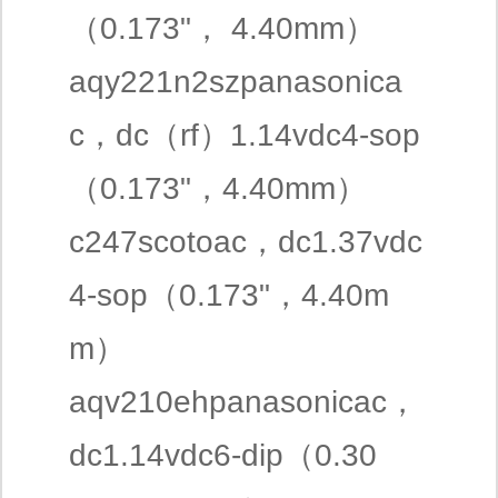
（0.173"， 4.40mm）
aqy221n2szpanasonica
c，dc（rf）1.14vdc4-sop
（0.173"，4.40mm）
c247scotoac，dc1.37vdc
4-sop（0.173"，4.40m
m）
aqv210ehpanasonicac，
dc1.14vdc6-dip（0.30