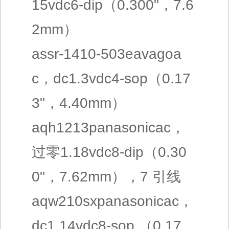
15vdc6-dip（0.300"，7.6
2mm）
assr-1410-503eavagoa
c，dc1.3vdc4-sop（0.17
3"，4.40mm）
aqh1213panasonicac，
过零1.18vdc8-dip（0.30
0"，7.62mm），7 引线
aqw210sxpanasonicac，
dc1.14vdc8-sop （0.17