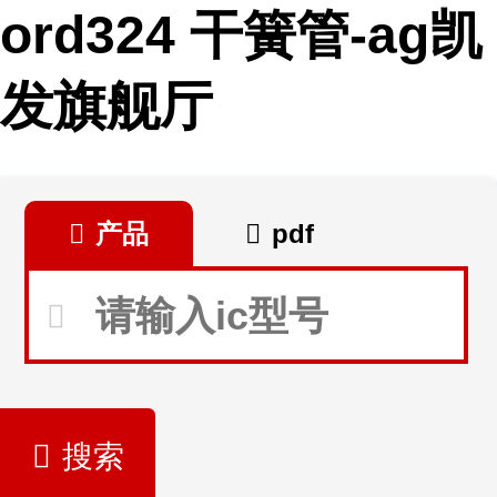
ord324 干簧管-ag凯
发旗舰厅
产品
pdf
搜索