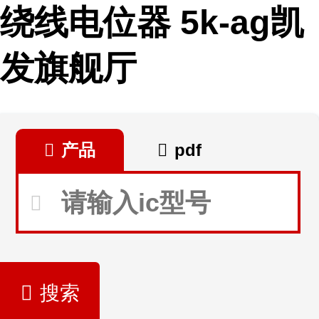
绕线电位器 5k-ag凯
发旗舰厅
产品
pdf
搜索