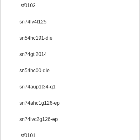
lsf0102
sn74lv4t125
sn54hc191-die
sn74gtl2014
sn54hc00-die
sn74aup1t34-q1
sn74ahc1g126-ep
sn74lvc2g126-ep
lsf0101