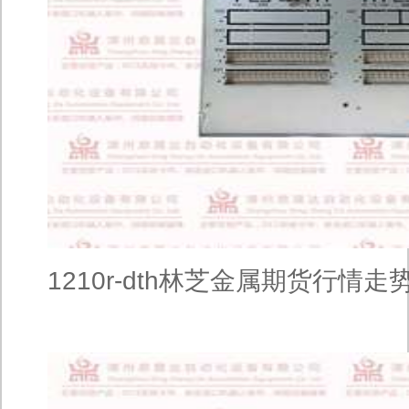
1210r-dth林芝金属期货行情走