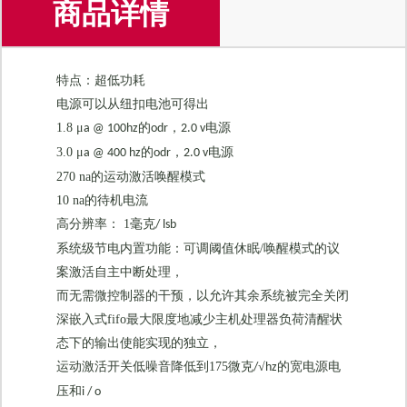
商品详情
特点：超低功耗
电源可以从纽扣电池可得出
1.8
μ
的
，
电源
a @ 100hz
odr
2.0 v
3.0
μ
的
，
电源
a @ 400 hz
odr
2.0 v
270 na
的运动激活唤醒模式
10 na
的待机电流
高分辨率：
1
毫克
/ lsb
系统级节电内置功能：可调阈值休眠
/
唤醒模式的议
案激活自主中断处理，
而无需微控制器的干预，以允许其余系统被完全关闭
深嵌入式
fifo
最大限度地减少主机处理器负荷清醒状
态下的输出使能实现的独立，
运动激活开关低噪音降低到
175
微克
√
的宽电源电
/
hz
压和
i / o