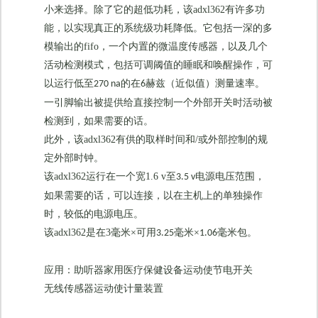
小来选择。除了它的超低功耗，该
adxl362
有许多功
能，以实现真正的系统级功耗降低。它包括一深的多
模输出的
fifo
，一个内置的微温度传感器，以及几个
活动检测模式，包括可调阈值的睡眠和唤醒操作，可
以运行低至
的在
赫兹（近似值）测量速率。
270 na
6
一引脚输出被提供给直接控制一个外部开关时活动被
检测到，如果需要的话。
此外，该
adxl362
有供的取样时间和
/
或外部控制的规
定外部时钟。
该
adxl362
运行在一个宽
1.6 v
至
电源电压范围，
3.5 v
如果需要的话，可以连接，以在主机上的单独操作
时，较低的电源电压。
该
adxl362
是在
3
毫米×可用
毫米×
毫米包。
3.25
1.06
应用：助听器
家用医疗保健设备
运动使节电开关
无线传感器
运动使计量装置