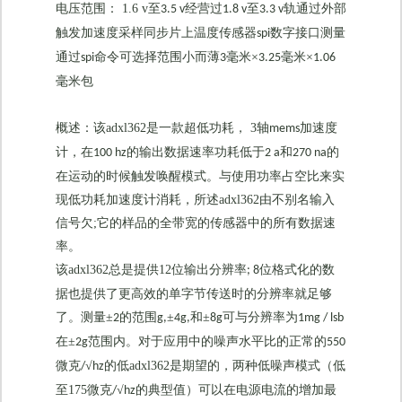
电压范围：
1.6 v
至
经营过
至
轨通过外部
3.5 v
1.8 v
3.3 v
触发加速度采样同步片上温度传感器
数字接口测量
spi
通过
命令可选择范围小而薄
毫米×
毫米×
spi
3
3.25
1.06
毫米包
概述
：
该
adxl362
是一款超低功耗，
3
轴
加速度
mems
计，在
的输出数据速率功耗低于
和
的
100 hz
2 a
270 na
在运动的时候触发唤醒模式。与使用功率占空比来实
现低功耗加速度计消耗，所述
adxl362
由不别名输入
信号欠
;
它的样品的全带宽的传感器中的所有数据速
率。
该
adxl362
总是提供
12
位输出分辨率
位格式化的数
; 8
据也提供了更高效的单字节传送时的分辨率就足够
了。测量±
的范围
±
和±
可与分辨率为
2
g,
4g,
8g
1mg / lsb
在±
范围内。对于应用中的噪声水平比的正常的
2g
550
微克
√
的低
adxl362
是期望的，两种低噪声模式（低
/
hz
至
175
微克
√
的典型值）可以在电源电流的增加最
/
hz